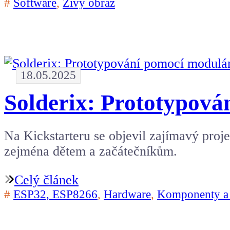
#
Software
,
Živý obraz
18.05.2025
Solderix: Prototypov
Na Kickstarteru se objevil zajímavý projek
zejména dětem a začátečníkům.
Celý článek
#
ESP32, ESP8266
,
Hardware
,
Komponenty a 