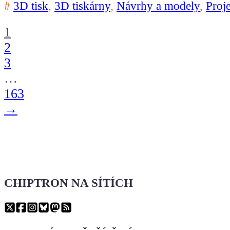
#
3D tisk
,
3D tiskárny
,
Návrhy a modely
,
Proj
1
2
3
…
163
→
CHIPTRON NA SÍTÍCH