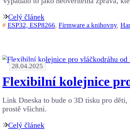
Vypadalo to jako neověřitelná zpráva, kte
Celý článek
#
ESP32, ESP8266
,
Firmware a knihovny
,
Ha
28.04.2025
Flexibilní kolejnice 
Link Dneska to bude o 3D tisku pro děti, r
prostě všichni.
Celý článek