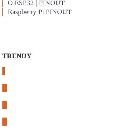
O ESP32
|
PINOUT
Raspberry Pi PINOUT
TRENDY
# expLORA
# meshtastic
# živý obraz
# sensirion SEN6x