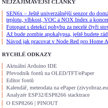
NEJZAJÍMAVĚJŠÍ ČLÁNKY
SEN6x – Ještě univerzálnější senzor do domá
teplotu, vlhkost, VOC a NOX Index a konce
Fotopast s detekcí pohybu za necelé čtyři s
Až bude zombie apokalypsa, ještě budete rád
Návod jak pracovat v Node Red pro Home As
RYCHLÉ ODKAZY
Aktuální Arduino IDE
Převodník fontů na OLED/TFT/ePaper
Editor fontů
Kalendář, meteodata na ePaper (zivyobraz.eu
Analyzér ESP32/ESP8266 stacktrace
O ESP8266
|
PINOUT