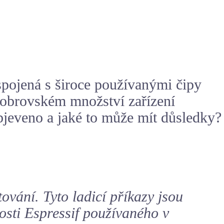
spojená s široce používanými čipy
 v obrovském množství zařízení
objeveno a jaké to může mít důsledky?
tování. Tyto ladicí příkazy jsou
osti Espressif používaného v