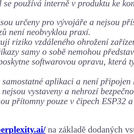
l se používá interně v produktu ke k
 jsou určeny pro vývojáře a nejsou pří
ů není neobvyklou praxí.
ují riziko vzdáleného ohrožení zaříz
příkazy samy o sobě nemohou představ
 poskytne softwarovou opravu, která 
samostatné aplikaci a není připojen 
nejsou vystaveny a nehrozí bezpečnos
jsou přítomny pouze v čipech ESP32 a
rplexity.ai/
na základě dodaných vst