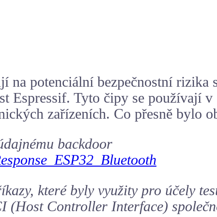
 na potenciální bezpečnostní rizika 
ost Espressif. Tyto čipy se používají
ronických zařízeních. Co přesně bylo 
k údajnému backdoor
/Response_ESP32_Bluetooth
kazy, které byly využity pro účely tes
 (Host Controller Interface) společn