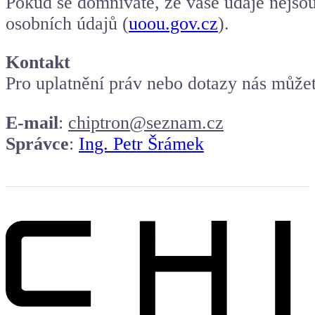
Pokud se domníváte, že vaše údaje nejsou
osobních údajů (
uoou.gov.cz
).
Kontakt
Pro uplatnění práv nebo dotazy nás můžet
E-mail
:
chiptron@seznam.cz
Správce
:
Ing. Petr Šrámek