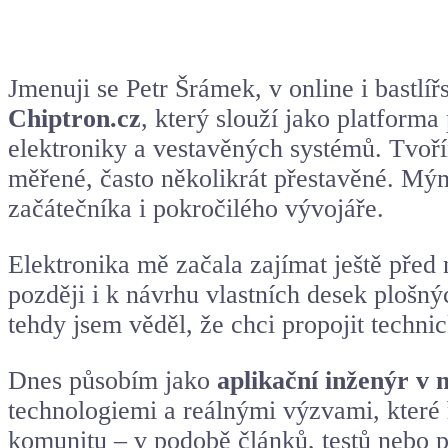
Jmenuji se Petr Šrámek, v online i bastl
Chiptron.cz
, který slouží jako platform
elektroniky a vestavěných systémů. Tvoří
měřené, často několikrát přestavěné. Mým
začátečníka i pokročilého vývojáře.
Elektronika mě začala zajímat ještě před
později i k návrhu vlastních desek plošn
tehdy jsem věděl, že chci propojit techn
Dnes působím jako
aplikační inženýr v 
technologiemi a reálnými výzvami, které 
komunitu – v podobě článků, testů nebo