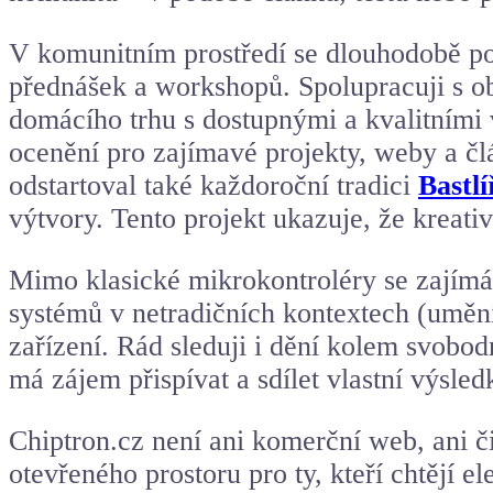
V komunitním prostředí se dlouhodobě po
přednášek a workshopů. Spolupracuji s
domácího trhu s dostupnými a kvalitními 
ocenění pro zajímavé projekty, weby a čl
odstartoval také každoroční tradici
Bastl
výtvory. Tento projekt ukazuje, že kreati
Mimo klasické mikrokontroléry se zajímá
systémů v netradičních kontextech (uměn
zařízení. Rád sleduji i dění kolem svobod
má zájem přispívat a sdílet vlastní výsled
Chiptron.cz není ani komerční web, ani č
otevřeného prostoru pro ty, kteří chtějí 