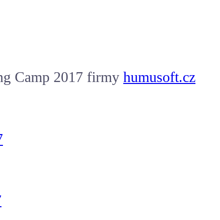
ing Camp 2017 firmy
humusoft.cz
7
7