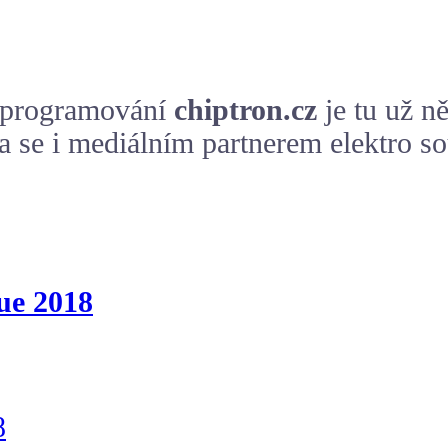
a programování
chiptron.cz
je tu už n
a se i mediálním partnerem elektro so
ue 2018
8