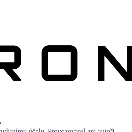
e
udijnímu účelu. Provozovatel ani autoři