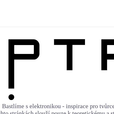
Bastlíme s elektronikou - inspirace pro tvůrc
to stránkách slouží pouze k teoretickému a st