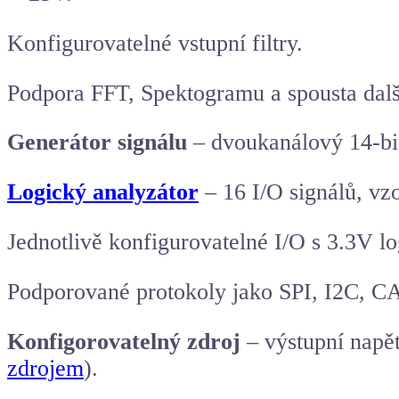
Konfigurovatelné vstupní filtry.
Podpora FFT, Spektogramu a spousta dalš
Generátor signálu
– dvoukanálový 14-bit
Logický analyzátor
– 16 I/O signálů, vz
Jednotlivě konfigurovatelné I/O s 3.3V l
Podporované protokoly jako SPI, I2C, C
Konfigorovatelný zdroj
– výstupní napě
zdrojem
).