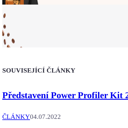
Ukaž světu,
že jsi Maker!
SOUVISEJÍCÍ ČLÁNKY
Koupit tričko
Představení Power Profiler Kit 
Kafe pro Chiptrona
Aby mohl napsat další článek.
ČLÁNKY
04.07.2022