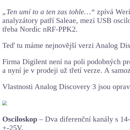
„Ten umí to a ten zas tohle…“
zpívá Weri
analyzátory patří Saleae, mezi USB oscil
třeba Nordic nRF-PPK2.
Teď tu máme nejnovější verzi Analog Disc
Firma Digilent není na poli podobných p
a nyní je v prodeji už třetí verze. A samo
Vlastnosti Analog Discovery 3 jsou oprav
Osciloskop
– Dva diferenční kanály s 14
+-25V.