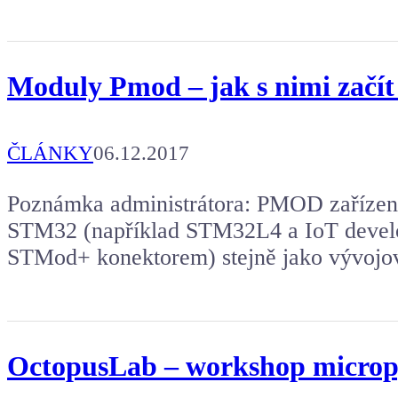
Moduly Pmod – jak s nimi začít
ČLÁNKY
06.12.2017
Poznámka administrátora: PMOD zařízení 
STM32 (například STM32L4 a IoT devel
STMod+ konektorem) stejně jako vývojov
OctopusLab – workshop micropy