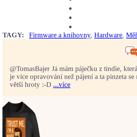
TAGY:
Firmware a knihovny
,
Hardware
,
Měř
@TomasBajer Já mám páječku z tindie, která p
je více opravování než pájení a ta pinzeta se 
větší hroty :-D
...více