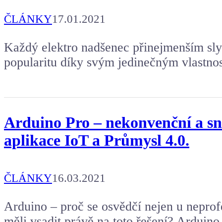
Aby mohl napsat další článek.
ČLÁNKY
17.01.2021
Každý elektro nadšenec přinejmenším sly
popularitu díky svým jedinečným vlastno
Arduino Pro – nekonvenční a sn
aplikace IoT a Průmysl 4.0.
ČLÁNKY
16.03.2021
Arduino – proč se osvědčí nejen u nepro
měli vsadit právě na toto řešení? Ardui