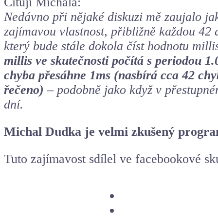
Cituji Michala:
Nedávno při nějaké diskuzi mě zaujalo ja
zajímavou vlastnost, přibližně každou 42
který bude stále dokola číst hodnotu mill
millis ve skutečnosti počítá s periodou 
chyba přesáhne 1ms (nasbírá cca 42 chy
řečeno)
– podobně jako když v přestupném
dní.
Michal Dudka je velmi zkušený program
Tuto zajímavost sdílel ve facebookové s