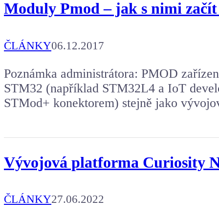
Moduly Pmod – jak s nimi začít
ČLÁNKY
06.12.2017
Poznámka administrátora: PMOD zařízení 
STM32 (například STM32L4 a IoT devel
STMod+ konektorem) stejně jako vývojov
Vývojová platforma Curiosity N
ČLÁNKY
27.06.2022