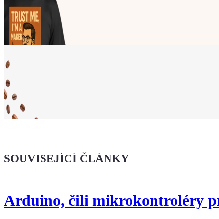
Ukaž světu,
že jsi Maker!
SOUVISEJÍCÍ ČLÁNKY
Koupit tričko
Arduino, čili mikrokontroléry 
Kafe pro Chiptrona