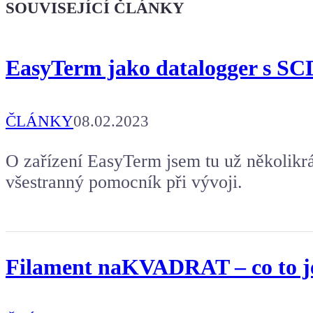
SOUVISEJÍCÍ ČLÁNKY
Koupit tričko
EasyTerm jako datalogger s S
Kafe pro Chiptrona
Aby mohl napsat další článek.
ČLÁNKY
08.02.2023
O zařízení EasyTerm jsem tu už několikrá
všestranný pomocník při vývoji.
Filament naKVADRAT – co to je a