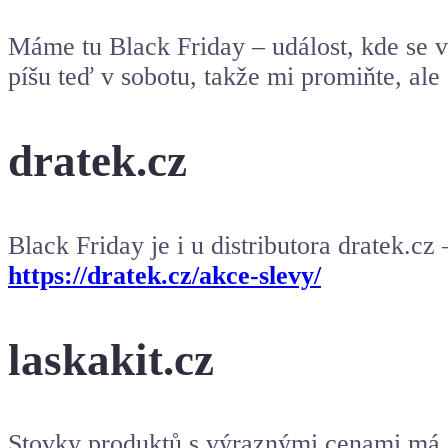
Máme tu Black Friday – událost, kde se v
píšu teď v sobotu, takže mi promiňte, al
dratek.cz
Black Friday je i u distributora dratek.cz 
https://dratek.cz/akce-slevy/
laskakit.cz
Stovky produktů s výraznými cenami má i d