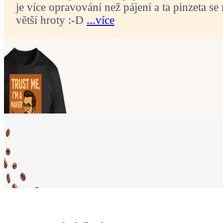
je více opravování než pájení a ta pinzeta se 
větší hroty :-D
...více
Ukaž světu,
že jsi Maker!