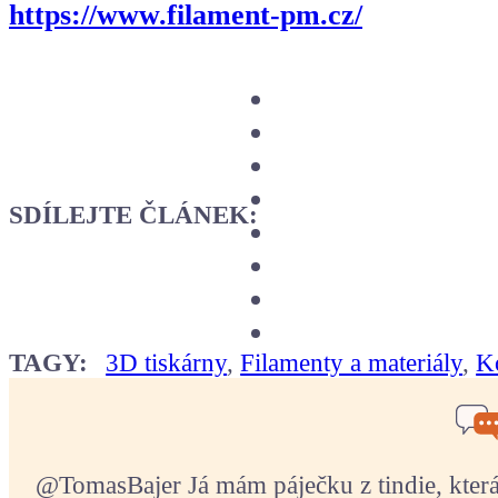
https://www.filament-pm.cz/
SDÍLEJTE ČLÁNEK:
TAGY:
3D tiskárny
,
Filamenty a materiály
,
K
@TomasBajer Já mám páječku z tindie, která p