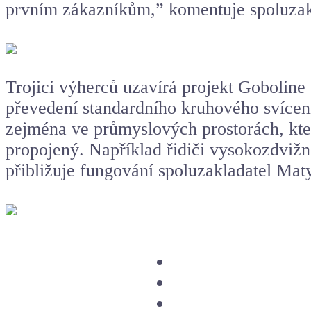
prvním zákazníkům,” komentuje spoluzak
Trojici výherců uzavírá projekt Goboline
převedení standardního kruhového svícení
zejména ve průmyslových prostorách, kte
propojený. Například řidiči vysokozdviž
přibližuje fungování spoluzakladatel Ma