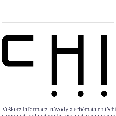
Veškeré informace, návody a schémata na těchto
správnost, úplnost ani bezpečnost zde uvedený