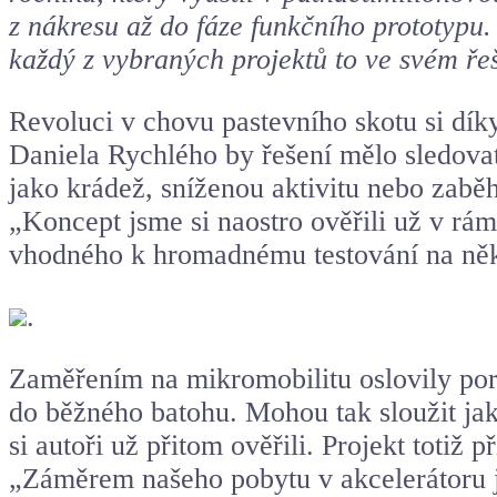
z nákresu až do fáze funkčního prototypu.
každý z vybraných projektů to ve svém ře
Revoluci v chovu pastevního skotu si dík
Daniela Rychlého by řešení mělo sledovat 
jako krádež, sníženou aktivitu nebo zabě
„Koncept jsme si naostro ověřili už v rá
vhodného k hromadnému testování na něk
.
Zaměřením na mikromobilitu oslovily poro
do běžného batohu. Mohou tak sloužit jako
si autoři už přitom ověřili. Projekt toti
„Záměrem našeho pobytu v akcelerátoru j