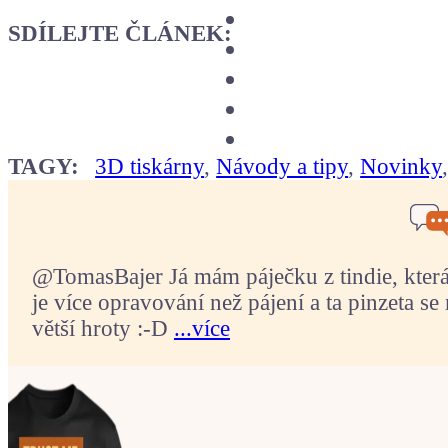
SDÍLEJTE ČLÁNEK:
TAGY:
3D tiskárny
,
Návody a tipy
,
Novinky
@TomasBajer Já mám páječku z tindie, která p
je více opravování než pájení a ta pinzeta se 
větší hroty :-D
...více