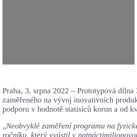
Praha, 3. srpna 2022 – Prototypová dílna
zaměřeného na vývoj inovativních produkt
podporu v hodnotě statisíců korun a od kv
„
Neobvyklé zaměření programu na fyzické 
ročníku, který vyústil v patnáctimilionov