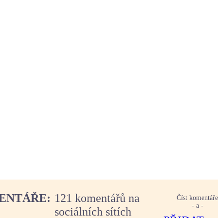
ENTÁŘE:
121 komentářů na
Číst komentář
- a -
sociálních sítích