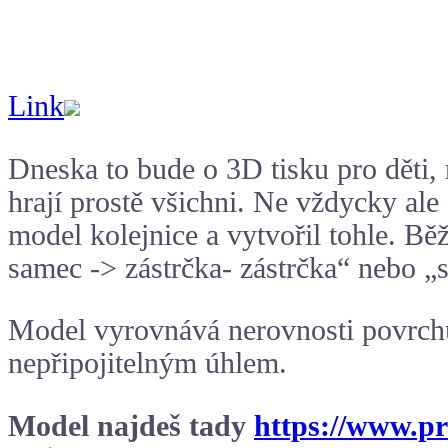
Link
Dneska to bude o 3D tisku pro děti, r
hrají prostě všichni. Ne vždycky ale
model kolejnice a vytvořil tohle. Bě
samec -> zástrčka- zástrčka“ nebo „
Model vyrovnává nerovnosti povrchu 
nepřipojitelným úhlem.
Model najdeš tady
https://www.pri