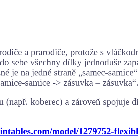
odiče a prarodiče, protože s vláčkodr
 do sebe všechny dílky jednoduše zapa
žné je na jedné straně „samec-samice“
samice-samice -> zásuvka – zásuvka“
(např. koberec) a zároveň spojuje dř
ntables.com/model/1279752-flexible-