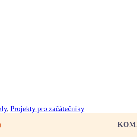
ly
,
Projekty pro začátečníky
KOM