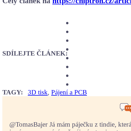
Celý článek na
https://chiptron.cz/arti
SDÍLEJTE ČLÁNEK:
TAGY:
3D tisk
,
Pájení a PCB
@TomasBajer Já mám páječku z tindie, která p