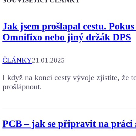
SOUVISEJÍCÍ ČLÁNKY
Koupit tričko
Jak jsem prošlapal cestu. Pokus
Kafe pro Chiptrona
Omnifixo nebo jiný držák DPS
Aby mohl napsat další článek.
ČLÁNKY
21.01.2025
I když na konci cesty vývoje zjistíte, že t
prošlápnout.
PCB – jak se připravit na práci