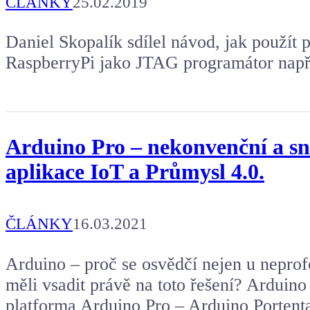
ČLÁNKY
25.02.2019
Daniel Skopalík sdílel návod, jak použít
RaspberryPi jako JTAG programátor např
Arduino Pro – nekonvenční a sn
aplikace IoT a Průmysl 4.0.
ČLÁNKY
16.03.2021
Arduino – proč se osvědčí nejen u nepro
měli vsadit právě na toto řešení? Ardui
platforma Arduino Pro – Arduino Porten