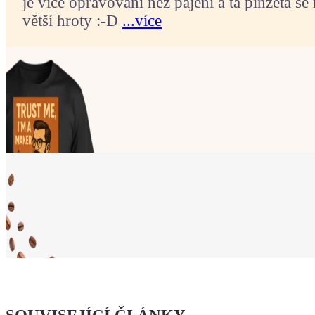
je více opravování než pájení a ta pinzeta se 
větší hroty :-D
...více
Ukaž světu,
že jsi Maker!