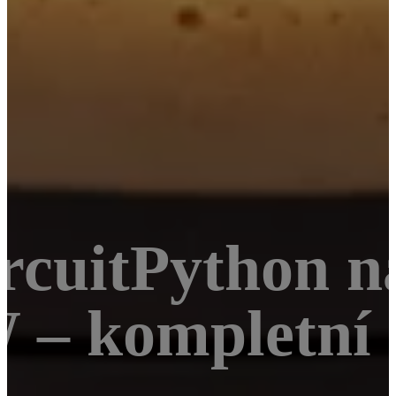
ircuitPython n
W – kompletní