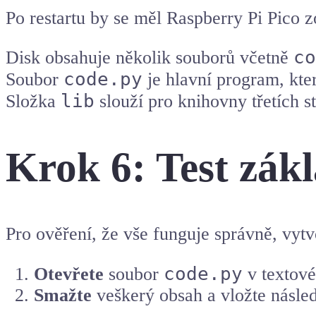
Po restartu by se měl Raspberry Pi Pico
co
Disk obsahuje několik souborů včetně
code.py
Soubor
je hlavní program, kter
lib
Složka
slouží pro knihovny třetích s
Krok 6: Test zák
Pro ověření, že vše funguje správně, vyt
code.py
Otevřete
soubor
v textové
Smažte
veškerý obsah a vložte násled