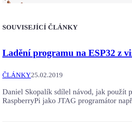
Ukaž světu,
že jsi Maker!
SOUVISEJÍCÍ ČLÁNKY
Koupit tričko
Ladění programu na ESP32 z vis
Kafe pro Chiptrona
Aby mohl napsat další článek.
ČLÁNKY
25.02.2019
Daniel Skopalík sdílel návod, jak použít
RaspberryPi jako JTAG programátor např