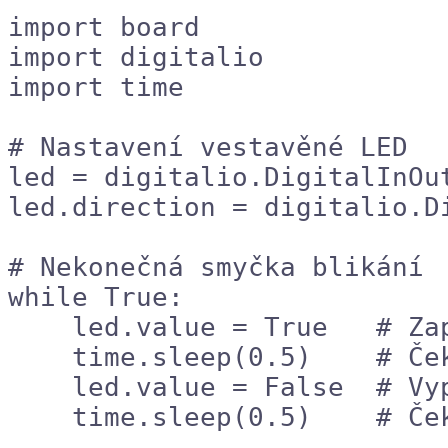
import board

import digitalio

import time

# Nastavení vestavěné LED

led = digitalio.DigitalInOut
led.direction = digitalio.Di
# Nekonečná smyčka blikání

while True:

    led.value = True   # Zapnout LED

    time.sleep(0.5)    # Čekat 0.5 sekundy

    led.value = False  # Vypnout LED

    time.sleep(0.5)    # 