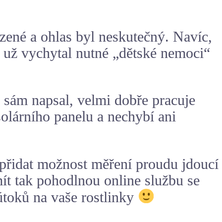
azené a ohlas byl neskutečný. Navíc,
ak už vychytal nutné „dětské nemoci“
 sám napsal, velmi dobře pracuje
solárního panelu a nechybí ani
e přidat možnost měření proudu jdoucí
ít tak pohodlnou online službu se
útoků na vaše rostlinky