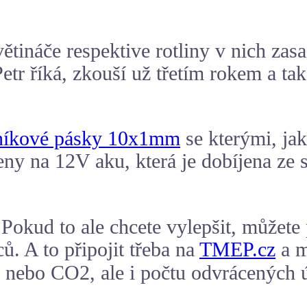
ětináče respektive rotliny v nich zas
Petr říká, zkouší už třetím rokem a t
iníkové pásky 10x1mm
se kterými, jak
jeny na 12V aku, která je dobíjena ze 
e. Pokud to ale chcete vylepšit, můžet
ů. A to připojit třeba na
TMEP.cz
a m
i nebo CO2, ale i počtu odvrácených 