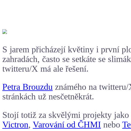
S jarem přicházejí květiny i první pl
zahradách, často se setkáte se slimá
twitteru/X má ale řešení.
Petra Brouzdu
známého na twitteru/
stránkách už nesčetněkrát.
Stojí totiž za skvělými projekty jako
Victron
,
Varování od ČHMI
nebo
Te