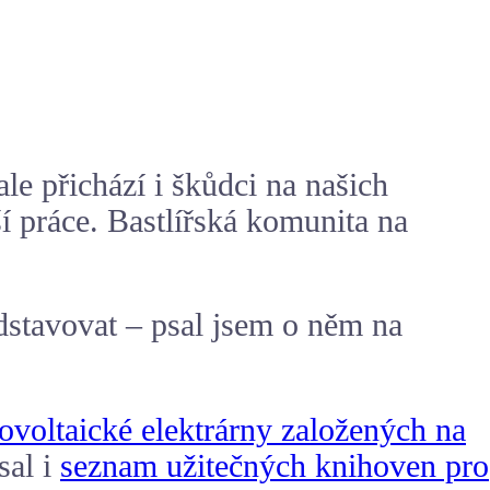
le přichází i škůdci na našich
ší práce. Bastlířská komunita na
dstavovat – psal jsem o něm na
tovoltaické elektrárny založených na
sal i
seznam užitečných knihoven pro