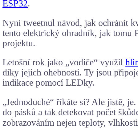
ESP32
.
Nyní tweetnul návod, jak ochránit kv
tento elektrický ohradník, jak tomu 
projektu.
Letošní rok jako „vodiče“ využil
hl
díky jejich ohebnosti. Ty jsou připo
indikace pomocí LEDky.
„Jednoduché“ říkáte si? Ale jistě, j
do pásků a tak detekovat počet škůdc
zobrazováním nejen teploty, vlhkost