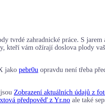
ody tvrdé zahradnické práce. S jarem a
ky, kteří vám ožírají doslova plody va
X jako
pebr0u
opravdu není třeba pře
 jsou
Zobrazení aktuálních údajů z fo
xtová předpověď z Yr.no
ale také sep