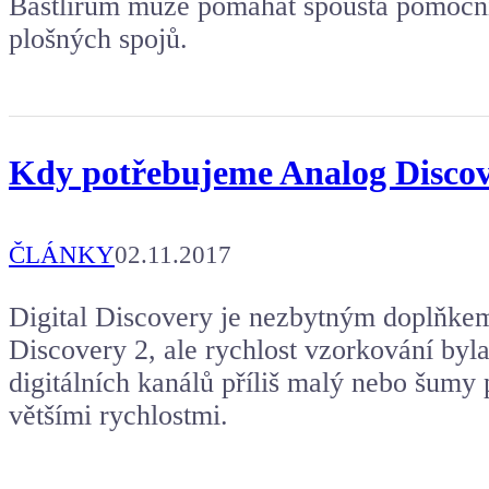
Bastlířům může pomáhat spousta pomocník
plošných spojů.
Kdy potřebujeme Analog Discove
ČLÁNKY
02.11.2017
Digital Discovery je nezbytným doplňkem
Discovery 2, ale rychlost vzorkování byl
digitálních kanálů příliš malý nebo šumy 
většími rychlostmi.