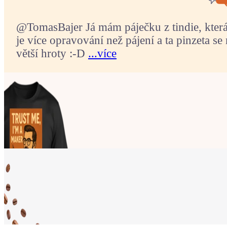
@TomasBajer Já mám páječku z tindie, která p
je více opravování než pájení a ta pinzeta se 
větší hroty :-D
...více