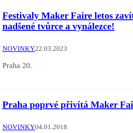
Koupit tričko
Festivaly Maker Faire letos zaví
Kafe pro Chiptrona
nadšené tvůrce a vynálezce!
Aby mohl napsat další článek.
NOVINKY
22.03.2023
Praha 20.
Praha poprvé přivítá Maker Faire:
NOVINKY
04.01.2018