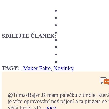
SDÍLEJTE ČLÁNEK:
TAGY:
Maker Faire
,
Novinky
@TomasBajer Já mám páječku z tindie, která p
je více opravování než pájení a ta pinzeta se 
větší hroty :-D
...více