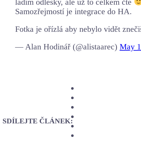
ladím odlesky, ale už to celkem čte
Samozřejmostí je integrace do HA.
Fotka je ořízlá aby nebylo vidět zneč
— Alan Hodinář (@alistaarec)
May 1
SDÍLEJTE ČLÁNEK: