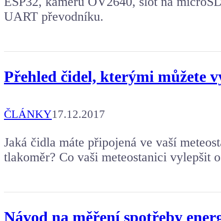
ESP32, kameru OV2640, slot na microSD
UART převodníku.
Přehled čidel, kterými můžete v
ČLÁNKY
17.12.2017
Jaká čidla máte připojená ve vaší meteost
tlakoměr? Co vaši meteostanici vylepšit o 
Návod na měření spotřeby ene