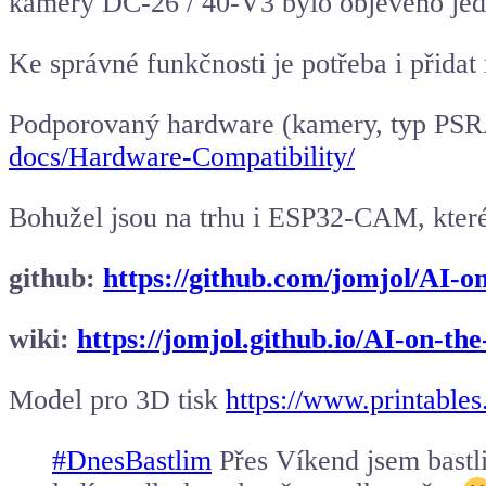
kamery DC-26 / 40-V3 bylo objeveno jed
Ke správné funkčnosti je potřeba i přida
Podporovaný hardware (kamery, typ P
docs/Hardware-Compatibility/
Bohužel jsou na trhu i ESP32-CAM, které
github:
https://github.com/jomjol/AI-o
wiki:
https://jomjol.github.io/AI-on-t
Model pro 3D tisk
https://www.printable
#DnesBastlim
Přes Víkend jsem bastl