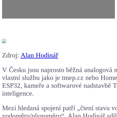
Zdroj:
Alan Hodinář
V Česku jsou naprosto běžná analogová 
vlastní službu jako je tmep.cz nebo Home
ESP32, kameře a softwarové nadstavbě Te
inteligence.
Mezi hledaná spojení patří „čtení stavu
v
vodoměru/plynoměru“. Alan Hodinář sdíle