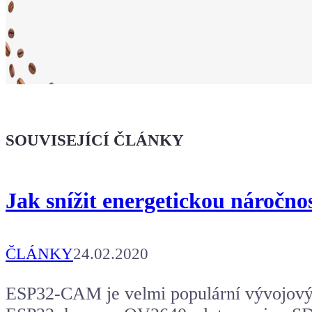
Ukaž světu,
že jsi Maker!
SOUVISEJÍCÍ ČLÁNKY
Koupit tričko
Jak snížit energetickou náročn
Kafe pro Chiptrona
Aby mohl napsat další článek.
ČLÁNKY
24.02.2020
ESP32-CAM je velmi populární vývojový 