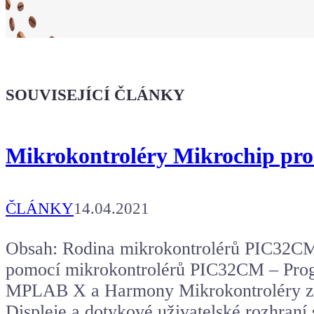
Ukaž světu,
že jsi Maker!
SOUVISEJÍCÍ ČLÁNKY
Koupit tričko
Mikrokontroléry Mikrochip pro 
Kafe pro Chiptrona
Aby mohl napsat další článek.
ČLÁNKY
14.04.2021
Obsah: Rodina mikrokontrolérů PIC32CM
pomocí mikrokontrolérů PIC32CM – Prog
MPLAB X a Harmony Mikrokontroléry 
Displeje a dotykové uživatelské rozhraní