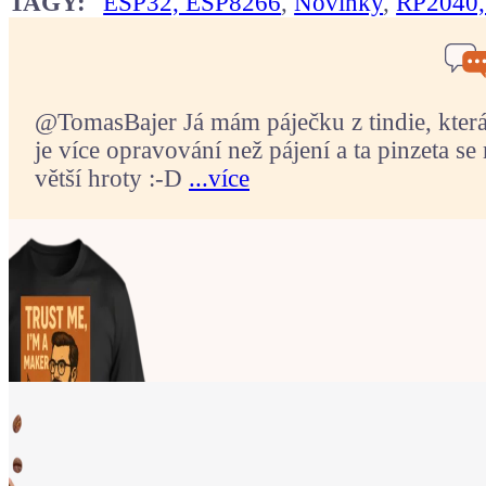
TAGY:
ESP32, ESP8266
,
Novinky
,
RP2040,
@TomasBajer Já mám páječku z tindie, která p
je více opravování než pájení a ta pinzeta se 
větší hroty :-D
...více