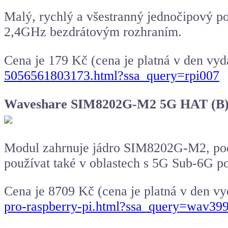
Malý, rychlý a všestranný jednočipový p
2,4GHz bezdrátovým rozhraním.
Cena je 179 Kč (cena je platná v den vyd
5056561803173.html?ssa_query=rpi007
Waveshare SIM8202G-M2 5G HAT (B) 
Modul zahrnuje jádro SIM8202G-M2, pod
používat také v oblastech s 5G Sub-6G p
Cena je 8709 Kč (cena je platná v den v
pro-raspberry-pi.html?ssa_query=wav39