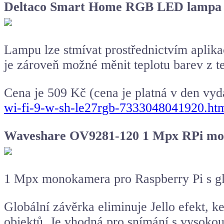
Deltaco Smart Home RGB LED lampa
Lampu lze stmívat prostřednictvím aplikac
je zároveň možné měnit teplotu barev z te
Cena je 509 Kč (cena je platná v den vyd
wi-fi-9-w-sh-le27rgb-7333048041920.ht
Waveshare OV9281-120 1 Mpx RPi mo
1 Mpx monokamera pro Raspberry Pi s gl
Globální závěrka eliminuje Jello efekt, k
objektů. Je vhodná pro snímání s vysoko