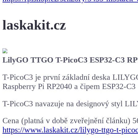
laskakit.cz
LilyGO TTGO T-PicoC3 ESP32-C3 RP
T-PicoC3 je první základní deska LILY
Raspberry Pi RP2040 a čipem ESP32-C3 (
T-PicoC3 navazuje na designový styl LI
Cena (platná v době zveřejnění článku) 5
https://www.laskakit.cz/lilygo-ttgo-t-pi