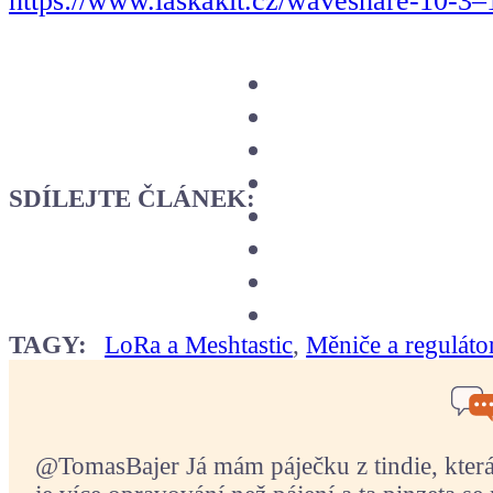
https://www.laskakit.cz/waveshare-10-3–
SDÍLEJTE ČLÁNEK:
TAGY:
LoRa a Meshtastic
,
Měniče a reguláto
@TomasBajer Já mám páječku z tindie, která p