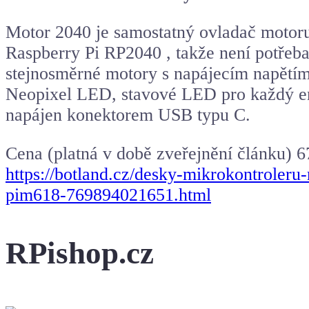
Motor 2040 je samostatný ovladač motoru
Raspberry Pi RP2040 , takže není potřeba
stejnosměrné motory s napájecím napětí
Neopixel LED, stavové LED pro každý en
napájen konektorem USB typu C.
Cena (platná v době zveřejnění článku) 6
https://botland.cz/desky-mikrokontrole
pim618-769894021651.html
RPishop.cz