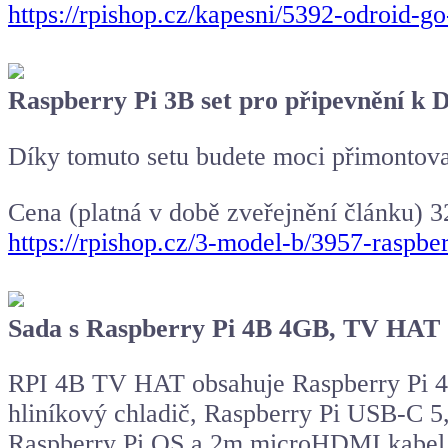
https://rpishop.cz/kapesni/5392-odroid-g
Raspberry Pi 3B set pro připevnění k D
Díky tomuto setu budete moci přimontova
Cena (platná v době zveřejnění článku) 
https://rpishop.cz/3-model-b/3957-raspber
Sada s Raspberry Pi 4B 4GB, TV HAT +
RPI 4B TV HAT obsahuje Raspberry Pi 4
hliníkový chladič, Raspberry Pi USB-
Raspberry Pi OS a 2m microHDMI kabel