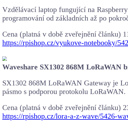
Vzdělávací laptop fungující na Raspberry
programování od základních až po pokroč
Cena (platná v době zveřejnění článku) 
https://rpishop.cz/vyukove-notebooky/5421
Waveshare SX1302 868M LoRaWAN b
SX1302 868M LoRaWAN Gateway je LoRa 
pásmo s podporou protokolu LoRaWAN.
Cena (platná v době zveřejnění článku) 
https://rpishop.cz/lora-a-z-wave/5426-