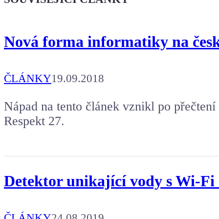
Koupit tričko
Nová forma informatiky na česk
Kafe pro Chiptrona
Aby mohl napsat další článek.
ČLÁNKY
19.09.2018
Nápad na tento článek vznikl po přečtení
Respekt 27.
Detektor unikající vody s Wi-F
ČLÁNKY
24.08.2019