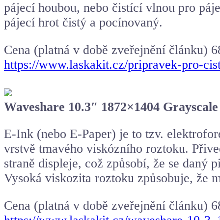
pájecí houbou, nebo čistící vlnou pro páj
pájecí hrot čistý a pocínovaný.
Cena (platná v době zveřejnění článku) 6
https://www.laskakit.cz/pripravek-pro-cis
Waveshare 10.3″ 1872×1404 Grayscale 
E-Ink (nebo E-Paper) je to tzv. elektrofore
vrstvě tmavého viskózního roztoku. Přive
straně displeje, což způsobí, že se daný p
Vysoká viskozita roztoku způsobuje, že m
Cena (platná v době zveřejnění článku) 