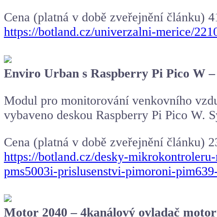
Cena (platná v době zveřejnění článku) 4
https://botland.cz/univerzalni-merice/2
Enviro Urban s
Raspberry Pi Pico
W – 
Modul pro monitorování venkovního vzd
vybaveno deskou Raspberry Pi Pico W. S
Cena (platná v době zveřejnění článku) 
https://botland.cz/desky-mikrokontrole
pms5003i-prislusenstvi-pimoroni-pim63
Motor 2040 – 4kanálový ovladač moto