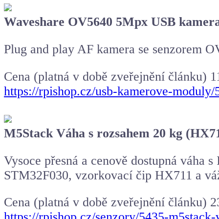
Waveshare OV5640 5Mpx USB kamera
Plug and play AF kamera se senzorem O
Cena (platná v době zveřejnění článku) 
https://rpishop.cz/usb-kamerove-modul
M5Stack Váha s rozsahem 20 kg (HX7
Vysoce přesná a cenově dostupná váha s I
STM32F030, vzorkovací čip HX711 a váž
Cena (platná v době zveřejnění článku) 
https://rpishop.cz/senzory/5435-m5stack