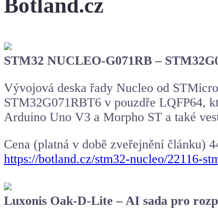
Botland.cz
STM32 NUCLEO-G071RB – STM32G0
Vývojová deska řady Nucleo od STMicr
STM32G071RBT6 v pouzdře LQFP64, který
Arduino Uno V3 a Morpho ST a také ves
Cena (platná v době zveřejnění článku) 4
https://botland.cz/stm32-nucleo/22116-
Luxonis Oak-D-Lite – AI sada pro roz