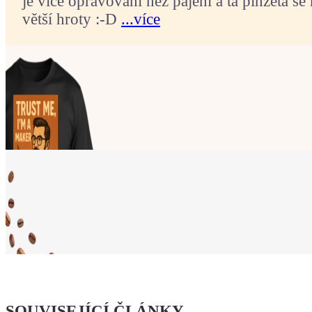
je více opravování než pájení a ta pinzeta se 
větší hroty :-D
...více
Ukaž světu,
že jsi Maker!
SOUVISEJÍCÍ ČLÁNKY