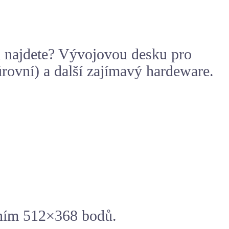
m najdete? Vývojovou desku pro
úrovní) a další zajímavý hardeware.
šením 512×368 bodů.