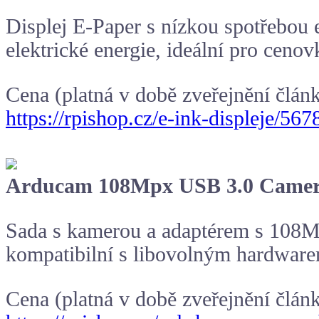
Displej E-Paper s nízkou spotřebou
elektrické energie, ideální pro cenov
Cena (platná v době zveřejnění člán
https://rpishop.cz/e-ink-displeje/5
Arducam 108Mpx USB 3.0 Camera 
Sada s kamerou a adaptérem s 108M
kompatibilní s libovolným hardwar
Cena (platná v době zveřejnění člán