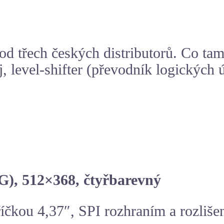
od třech českých distributorů. Co ta
j, level-shifter (převodník logických 
(G), 512×368, čtyřbarevný
říčkou 4,37″, SPI rozhraním a rozli