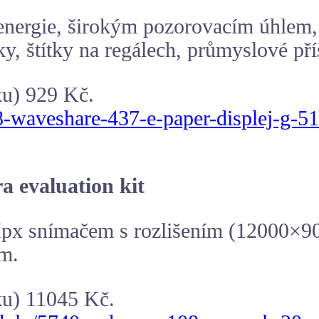
 energie, širokým pozorovacím úhlem
ky, štítky na regálech, průmyslové př
ku) 929 Kč.
678-waveshare-437-e-paper-displej-g-
evaluation kit
px snímačem s rozlišením (12000×90
em.
ku) 11045 Kč.