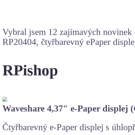
Vybral jsem 12 zajímavých novinek 
RP2040
4, čtyřbarevný
ePaper
disple
RPishop
Waveshare 4,37″ e-Paper displej 
Čtyřbarevný e-Paper displej s úhlop