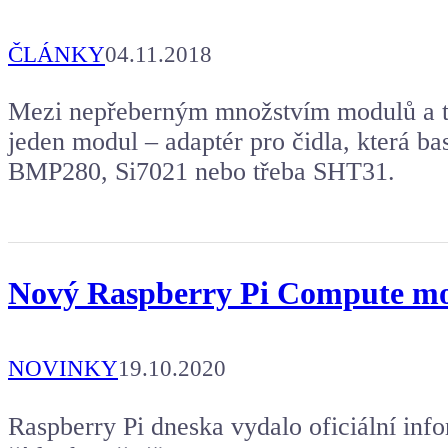
ČLÁNKY
04.11.2018
Mezi nepřeberným množstvím modulů a ta
jeden modul – adaptér pro čidla, která ba
BMP280, Si7021 nebo třeba SHT31.
Nový Raspberry Pi Compute mo
NOVINKY
19.10.2020
Raspberry Pi dneska vydalo oficiální i