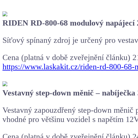
RIDEN RD-800-68 modulový napájecí
Síťový spínaný zdroj je určený pro vest
Cena (platná v době zveřejnění článku) 
https://www.laskakit.cz/riden-rd-800-68
Vestavný
step-down měnič
– nabíječk
Vestavný zapouzdřený step-down měnič p
vhodné pro většinu vozidel s napětím 12V
Cena (platná v době zveřejnění článku) 2