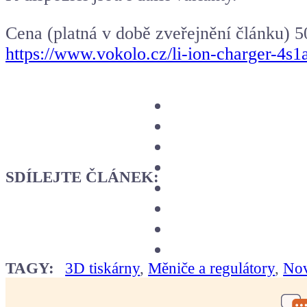
Cena (platná v době zveřejnění článku) 5
https://www.vokolo.cz/li-ion-charger-4s1
SDÍLEJTE ČLÁNEK:
TAGY:
3D tiskárny
,
Měniče a regulátory
,
No