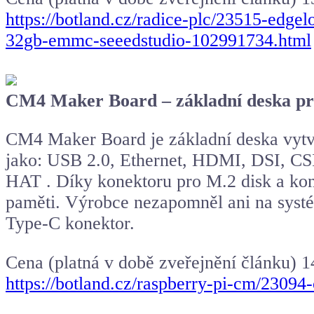
https://botland.cz/radice-plc/23515-edge
32gb-emmc-seeedstudio-102991734.html
CM4 Maker Board – základní deska p
CM4 Maker Board je základní deska vytv
jako: USB 2.0, Ethernet, HDMI, DSI, CSI
HAT . Díky konektoru pro M.2 disk a kon
paměti. Výrobce nezapomněl ani na sys
Type-C konektor.
Cena (platná v době zveřejnění článku) 
https://botland.cz/raspberry-pi-cm/230