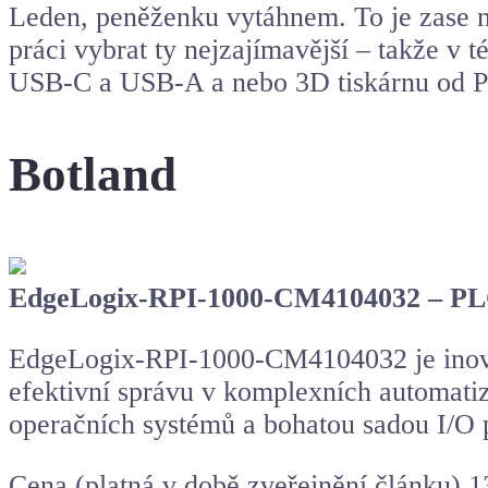
Leden, peněženku vytáhnem. To je zase ná
práci vybrat ty nejzajímavější – takže v
USB-C a USB-A a nebo 3D tiskárnu od 
Botland
EdgeLogix-RPI-1000-CM4104032 – PLC
EdgeLogix-RPI-1000-CM4104032 je inov
efektivní správu v komplexních automat
operačních systémů a bohatou sadou I/O po
Cena (platná v době zveřejnění článku) 1