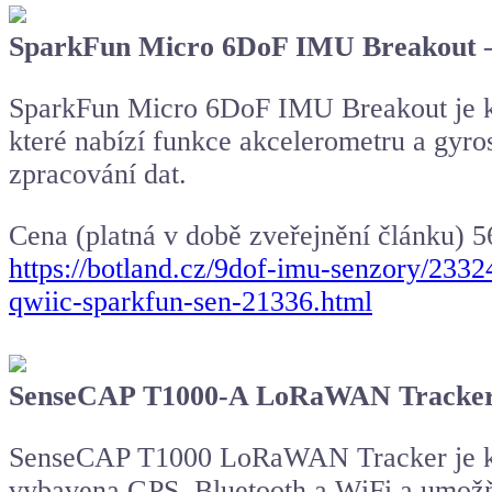
SparkFun Micro 6DoF IMU Breakout –
SparkFun Micro 6DoF IMU Breakout je k
které nabízí funkce akcelerometru a gyros
zpracování dat.
Cena (platná v době zveřejnění článku) 5
https://botland.cz/9dof-imu-senzory/23
qwiic-sparkfun-sen-21336.html
SenseCAP T1000-A LoRaWAN Tracker –
SenseCAP T1000 LoRaWAN Tracker je kompa
vybavena GPS, Bluetooth a WiFi a umožňuje