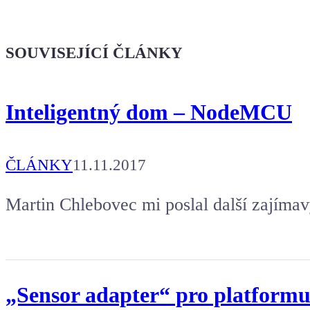
Ukaž světu,
že jsi Maker!
SOUVISEJÍCÍ ČLÁNKY
Koupit tričko
Inteligentný dom – NodeMCU
Kafe pro Chiptrona
Aby mohl napsat další článek.
ČLÁNKY
11.11.2017
Martin Chlebovec mi poslal další zajímav
„Sensor adapter“ pro platformu 