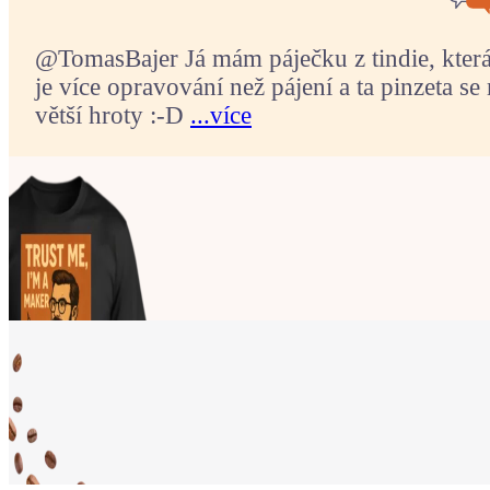
@TomasBajer Já mám páječku z tindie, která p
je více opravování než pájení a ta pinzeta se 
větší hroty :-D
...více