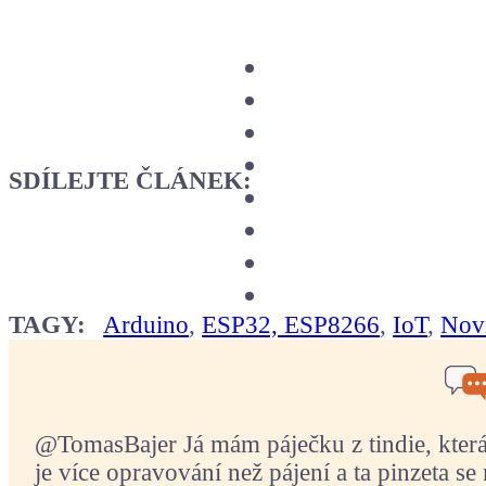
SDÍLEJTE ČLÁNEK:
TAGY:
Arduino
,
ESP32, ESP8266
,
IoT
,
Nov
@TomasBajer Já mám páječku z tindie, která p
je více opravování než pájení a ta pinzeta se 