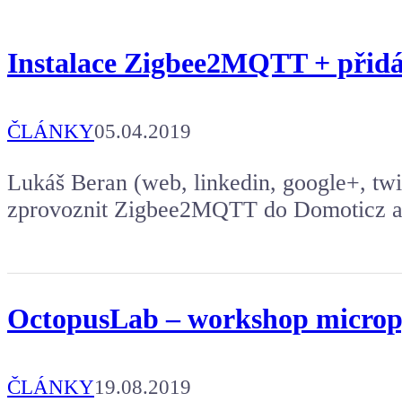
Koupit tričko
Instalace Zigbee2MQTT + přidá
Kafe pro Chiptrona
Aby mohl napsat další článek.
ČLÁNKY
05.04.2019
Lukáš Beran (web, linkedin, google+, twit
zprovoznit Zigbee2MQTT do Domoticz a ov
OctopusLab – workshop micropy
ČLÁNKY
19.08.2019