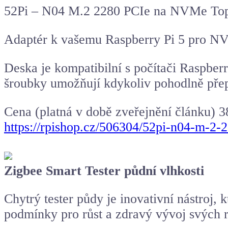
52Pi – N04 M.2 2280 PCIe na NVMe Top 
Adaptér k vašemu Raspberry Pi 5 pro NV
Deska je kompatibilní s počítači Raspber
šroubky umožňují kdykoliv pohodlně přep
Cena (platná v době zveřejnění článku) 3
https://rpishop.cz/506304/52pi-n04-m-2-
Zigbee Smart Tester půdní vlhkosti
Chytrý tester půdy je inovativní nástroj,
podmínky pro růst a zdravý vývoj svých r