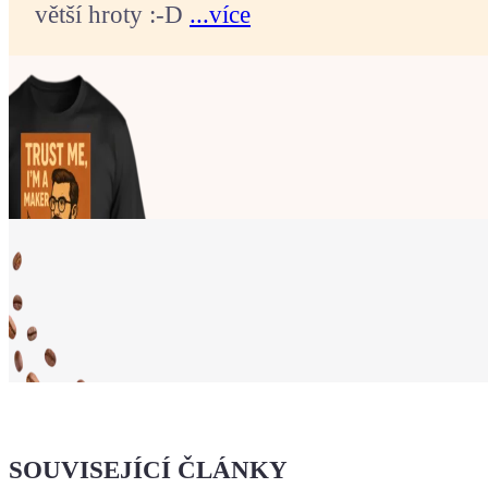
větší hroty :-D
...více
Ukaž světu,
že jsi Maker!
SOUVISEJÍCÍ ČLÁNKY