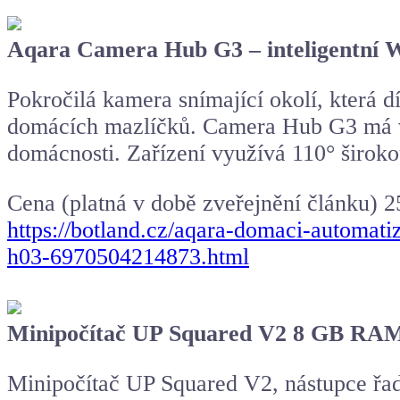
Aqara Camera Hub G3 – inteligentní 
Pokročilá kamera snímající okolí, která 
domácích mazlíčků. Camera Hub G3 má ve
domácnosti. Zařízení využívá 110° širokoú
Cena (platná v době zveřejnění článku) 
https://botland.cz/aqara-domaci-automat
h03-6970504214873.html
Minipočítač UP Squared V2 8 GB RAM
Minipočítač UP Squared V2, nástupce řad