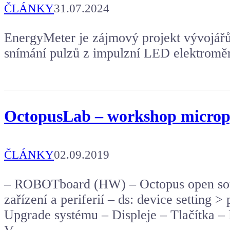
ČLÁNKY
31.07.2024
EnergyMeter je zájmový projekt vývojářů
snímání pulzů z impulzní LED elektroměr
OctopusLab – workshop micropy
ČLÁNKY
02.09.2019
– ROBOTboard (HW) – Octopus open sou
zařízení a periferií – ds: device setting > 
Upgrade systému – Displeje – Tlačítka – 