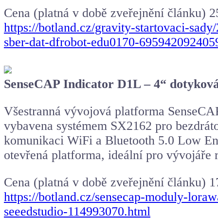
Cena (platná v době zveřejnění článku) 
https://botland.cz/gravity-startovaci-sa
sber-dat-dfrobot-edu0170-695942092405
SenseCAP Indicator D1L – 4“ dotykov
Všestranná vývojová platforma SenseCAP
vybavena systémem SX2162 pro bezdráto
komunikaci WiFi a Bluetooth 5.0 Low Ener
otevřená platforma, ideální pro vývojáře 
Cena (platná v době zveřejnění článku) 
https://botland.cz/sensecap-moduly-lora
seeedstudio-114993070.html