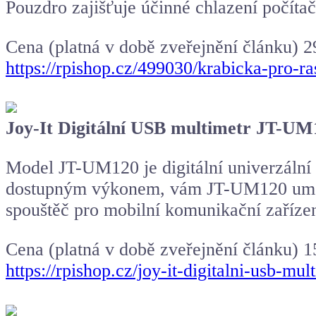
Pouzdro zajišťuje účinné chlazení počíta
Cena (platná v době zveřejnění článku) 2
https://rpishop.cz/499030/krabicka-pro-ra
Joy-It Digitální USB multimetr JT-UM
Model JT-UM120 je digitální univerzální m
dostupným výkonem, vám JT-UM120 umožní
spouštěč pro mobilní komunikační zařízen
Cena (platná v době zveřejnění článku) 
https://rpishop.cz/joy-it-digitalni-usb-mu