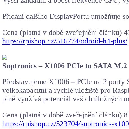
Vyšší základní a boost frekvence CPU, vý
Přidání dalšího DisplayPortu umožňuje so
Cena (platná v době zveřejnění článku) 
https://rpishop.cz/516774/odroid-h4-plus/
Suptronics – X1006 PCIe to SATA M.2
Představujeme X1006 – PCIe na 2 porty S
velkokapacitní a rychlé úložiště pro Ra
plně využívá potenciál vašich úložných m
Cena (platná v době zveřejnění článku) 
https://rpishop.cz/523704/suptronics-x10