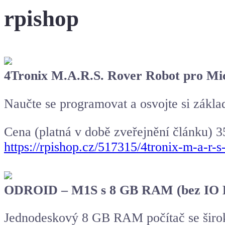
rpishop
4Tronix M.A.R.S. Rover Robot pro Mic
Naučte se programovat a osvojte si zákl
Cena (platná v době zveřejnění článku) 
https://rpishop.cz/517315/4tronix-m-a-r-s
ODROID
– M1S s 8 GB RAM (bez IO 
Jednodeskový 8 GB RAM počítač se široko