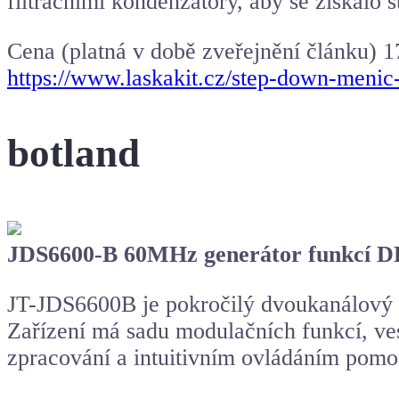
filtračními kondenzátory, aby se získalo st
Cena (platná v době zveřejnění článku) 
https://www.laskakit.cz/step-down-meni
botland
JDS6600-B 60MHz generátor funkcí DD
JT-JDS6600B je pokročilý dvoukanálový f
Zařízení má sadu modulačních funkcí, ve
zpracování a intuitivním ovládáním pomoc