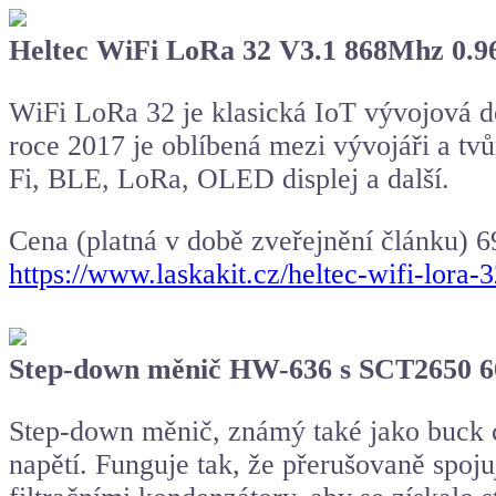
Heltec WiFi LoRa 32 V3.1 868Mhz 0.9
WiFi LoRa 32 je klasická IoT vývojová d
roce 2017 je oblíbená mezi vývojáři a tv
Fi, BLE, LoRa, OLED displej a další.
Cena (platná v době zveřejnění článku) 
https://www.laskakit.cz/heltec-wifi-lor
Step-down měnič HW-636 s SCT2650 
Step-down měnič, známý také jako buck co
napětí. Funguje tak, že přerušovaně spoju