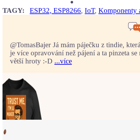
TAGY:
ESP32, ESP8266
,
IoT
,
Komponenty a
@TomasBajer Já mám páječku z tindie, která p
je více opravování než pájení a ta pinzeta se 
větší hroty :-D
...více