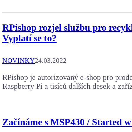
RPishop rozjel službu pro recyk
Vyplatí se to?
NOVINKY
24.03.2022
RPishop je autorizovaný e-shop pro prod
Raspberry Pi a tisíců dalších desek a za
Začínáme s MSP430 / Started 