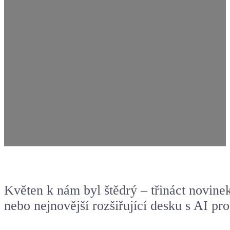
Květen k nám byl štědrý – třináct novinek
nebo nejnovější rozšiřující desku s AI pr