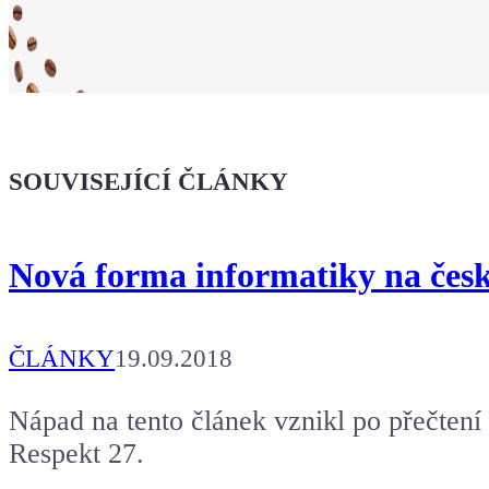
Ukaž světu,
že jsi Maker!
SOUVISEJÍCÍ ČLÁNKY
Koupit tričko
Nová forma informatiky na česk
Kafe pro Chiptrona
Aby mohl napsat další článek.
ČLÁNKY
19.09.2018
Nápad na tento článek vznikl po přečtení
Respekt 27.