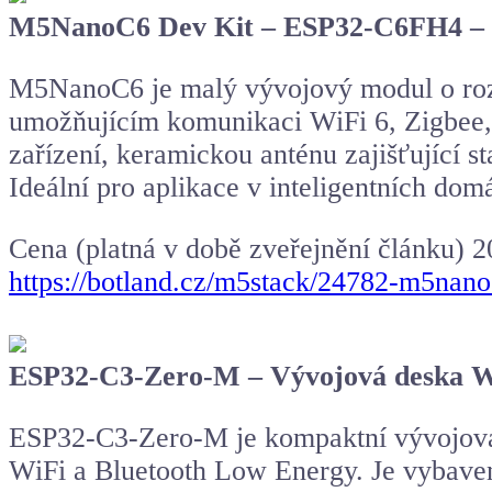
M5NanoC6 Dev Kit – ESP32-C6FH4 – v
M5NanoC6 je malý vývojový modul o ro
umožňujícím komunikaci WiFi 6, Zigbee, 
zařízení, keramickou anténu zajišťující s
Ideální pro aplikace v inteligentních dom
Cena (platná v době zveřejnění článku) 
https://botland.cz/m5stack/24782-m5nan
ESP32-C3-Zero-M – Vývojová deska Wi
ESP32-C3-Zero-M je kompaktní vývojová 
WiFi a Bluetooth Low Energy. Je vybave