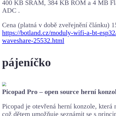
400 KB SRAM, 384 KB ROM a 4 MB Flash 
ADC .
Cena (platná v době zveřejnění článku) 
https://botland.cz/moduly-wifi-a-bt-esp
waveshare-25532.html
pájeníčko
Picopad Pro – open source herní konzol
Picopad je otevřená herní konzole, která 
což dětem umožňuje seznámit se s princip