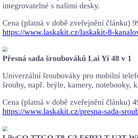
integrovatelné s našimi desky.
Cena (platná v době zveřejnění článku) 9
https://www.laskakit.cz/laskakit-8-kanal
Přesná sada šroubováků Lai Yi 48 v 1
Univerzální šroubováky pro mobilní telef
šrouby, např. brýle, kamery, notebooky, k
Cena (platná v době zveřejnění článku) 4
https://www.laskakit.cz/presna-sada-srou
LilyGO TTGO T8-C3 ESP32 T-U2T Wi