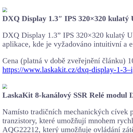
DXQ Display 1.3″ IPS 320×320 kulatý
DXQ Display 1.3” IPS 320×320 kulatý UA
aplikace, kde je vyžadováno intuitivní a 
Cena (platná v době zveřejnění článku) 
https://www.laskakit.cz/dxq-display-1-3–
LaskaKit 8-kanálový SSR Relé modul
Namísto tradičních mechanických cívek pou
tranzistory, které umožňují mnohem rychl
AQG22212, který umožňuje ovládání zát