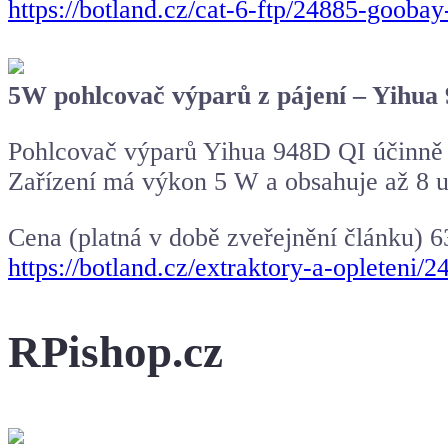
https://botland.cz/cat-6-ftp/24885-goob
5W pohlcovač výparů z pájení – Yihua
Pohlcovač výparů Yihua 948D QI účinně eli
Zařízení má výkon 5 W a obsahuje až 8 uhl
Cena (platná v době zveřejnění článku) 6
https://botland.cz/extraktory-a-opleten
RPishop.cz