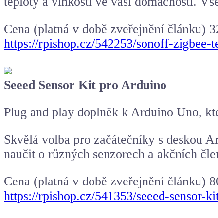
teploty a vlhkosti ve vaší domácnosti. V
Cena (platná v době zveřejnění článku) 3
https://rpishop.cz/542253/sonoff-zigbee-t
Seeed Sensor Kit pro Arduino
Plug and play doplněk k Arduino Uno, k
Skvělá volba pro začátečníky s deskou Ar
naučit o různých senzorech a akčních čle
Cena (platná v době zveřejnění článku) 8
https://rpishop.cz/541353/seeed-sensor-ki