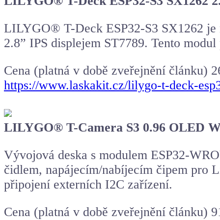
LILYGO® T-Deck ESP32-S3 SX1262 2.
LILYGO® T-Deck ESP32-S3 SX1262 je m
2.8” IPS displejem ST7789. Tento modul p
Cena (platná v době zveřejnění článku) 
https://www.laskakit.cz/lilygo-t-deck-es
LILYGO® T-Camera S3 0.96 OLED W
Vývojová deska s modulem ESP32-WRO
čidlem, napájecím/nabíjecím čipem pro 
připojení externích I2C zařízení.
Cena (platná v době zveřejnění článku) 9