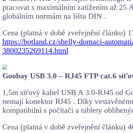
pracovat s maximálním zatížením až 25 A 
globálním normám na lištu DIN .
Cena (platná v době zveřejnění článku) 
https://botland.cz/shelly-domaci-automat
3800235269114.html
Goobay USB 3.0 – RJ45 FTP cat.6 síťo
1,5m síťový kabel USB A 3.0-RJ45 od Goob
nemají konektor RJ45 . Díky vestavěnému 
kompatibilní s počítači a tablety oblíbe
Cena (platná v době zveřejnění článku) 4