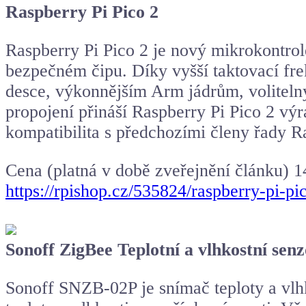
Raspberry Pi Pico 2
Raspberry Pi Pico 2 je nový mikrokontr
bezpečném čipu. Díky vyšší taktovací fr
desce, výkonnějším Arm jádrům, volite
propojení přináší Raspberry Pi Pico 2 v
kompatibilita s předchozími členy řady R
Cena (platná v době zveřejnění článku) 1
https://rpishop.cz/535824/raspberry-pi-pi
Sonoff ZigBee Teplotní a vlhkostní se
Sonoff SNZB-02P je snímač teploty a vl