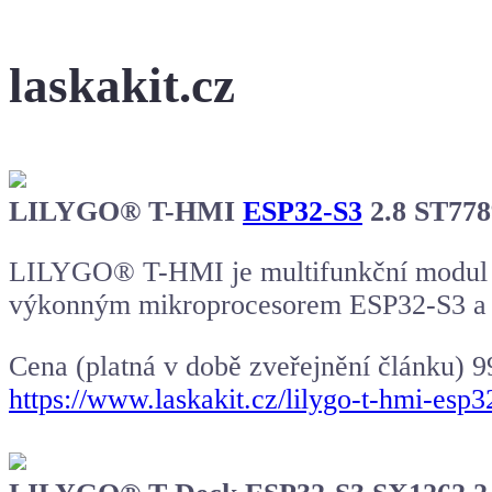
laskakit.cz
LILYGO® T-HMI
ESP32-S3
2.8 ST778
LILYGO® T-HMI je multifunkční modul n
výkonným mikroprocesorem
ESP32-S3
a 
Cena (platná v době zveřejnění článku) 9
https://www.laskakit.cz/lilygo-t-hmi-esp