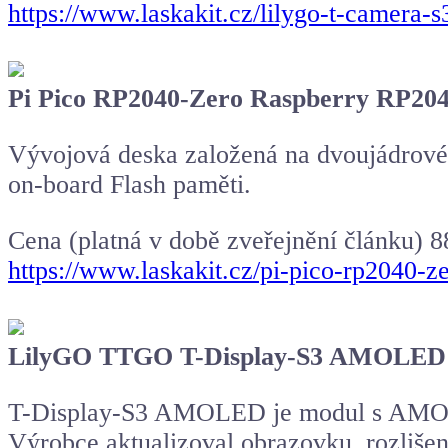
https://www.laskakit.cz/lilygo-t-camera-
Pi Pico RP2040-Zero Raspberry RP20
Vývojová deska založená na dvoujádro
on-board Flash paměti.
Cena (platná v době zveřejnění článku) 8
https://www.laskakit.cz/pi-pico-rp2040-z
LilyGO TTGO T-Display-S3 AMOLED 
T-Display-S3 AMOLED je modul s AMOLED
Výrobce aktualizoval obrazovku, rozli