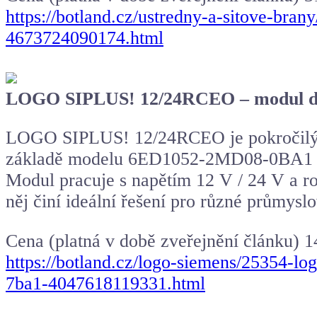
https://botland.cz/ustredny-a-sitove-bra
4673724090174.html
LOGO SIPLUS! 12/24RCEO – modul dig
LOGO SIPLUS! 12/24RCEO je pokročilý l
základě modelu 6ED1052-2MD08-0BA1 nabíz
Modul pracuje s napětím 12 V / 24 V a roz
něj činí ideální řešení pro různé průmysl
Cena (platná v době zveřejnění článku) 1
https://botland.cz/logo-siemens/25354-l
7ba1-4047618119331.html