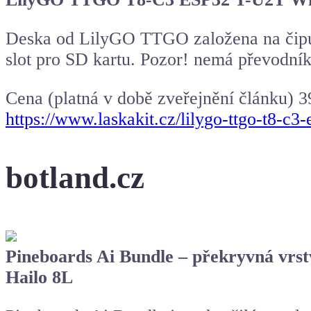
Deska od LilyGO TTGO založena na čipu 
slot pro SD kartu. Pozor! nemá převodn
Cena (platná v době zveřejnění článku) 3
https://www.laskakit.cz/lilygo-ttgo-t8-c3
botland.cz
Pineboards Ai Bundle – překryvná vrst
Hailo 8L