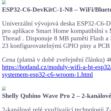
ESP32-C6-DevKitC-1-N8 – WiFi/Bluet
Univerzální vývojová deska ESP32-C6-D
pro aplikace Smart Home kompatibilní s 
Thread . Disponuje 8 MB paměti Flash 
23 konfigurovatelnými GPIO piny a PCB an
Cena (platná v době zveřejnění článku) 4
https://botland.cz/moduly-wifi-a-bt-esp3
systemem-esp32-c6-wroom-1.html
Shelly Qubino Wave Pro 2 – 2-kanálové
2-kanálové relé využívající technologii 