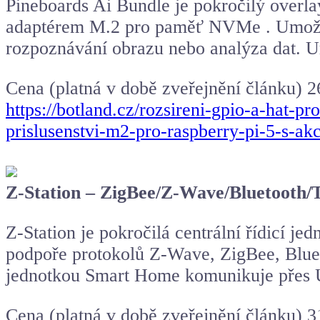
Pineboards Ai Bundle je pokročilý overl
adaptérem M.2 pro paměť NVMe . Umožňuje
rozpoznávání obrazu nebo analýza dat. U
Cena (platná v době zveřejnění článku) 
https://botland.cz/rozsireni-gpio-a-hat-
prislusenstvi-m2-pro-raspberry-pi-5-s-a
Z-Station – ZigBee/Z-Wave/Bluetooth
Z-Station je pokročilá centrální řídicí j
podpoře protokolů Z-Wave, ZigBee, Bluet
jednotkou Smart Home komunikuje přes US
Cena (platná v době zveřejnění článku) 