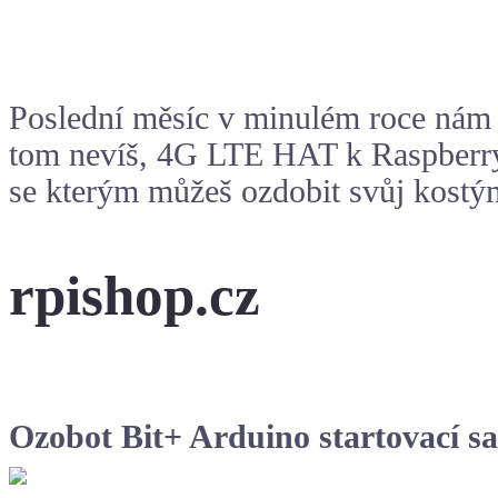
Poslední měsíc v minulém roce nám př
tom nevíš, 4G LTE HAT k
Raspberr
se kterým můžeš ozdobit svůj kostým
rpishop.cz
Ozobot Bit+ Arduino startovací s