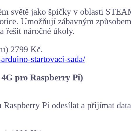
m světě jako špičky v oblasti STEAM 
otice. Umožňují zábavným způsobem ro
 řešit náročné úkoly.
ku) 2799 Kč.
-arduino-startovaci-sada/
 4G pro Raspberry Pi)
spberry Pi odesílat a přijímat data 