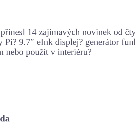
inesl 14 zajímavých novinek od čtyř d
y Pi
? 9.7″
eInk displej
? generátor fun
 nebo použít v interiéru?
ada