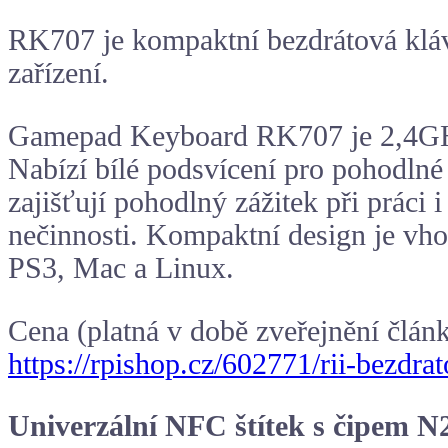
RK707 je kompaktní bezdrátová kláve
zařízení.
Gamepad Keyboard RK707 je 2,4GHz 
Nabízí bílé podsvícení pro pohodlné 
zajišťují pohodlný zážitek při práci
nečinnosti. Kompaktní design je vh
PS3, Mac a Linux.
Cena (platná v době zveřejnění člán
https://rpishop.cz/602771/rii-bezdr
Univerzální NFC štítek s čipem N2