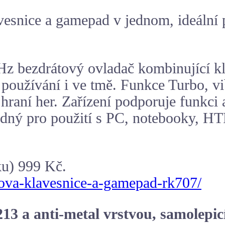
snice a gamepad v jednom, ideální pr
bezdrátový ovladač kombinující klá
používání i ve tmě. Funkce Turbo, vib
 i hraní her. Zařízení podporuje funk
odný pro použití s PC, notebooky, H
ku) 999 Kč.
atova-klavesnice-a-gamepad-rk707/
13 a anti-metal vrstvou, samolepic