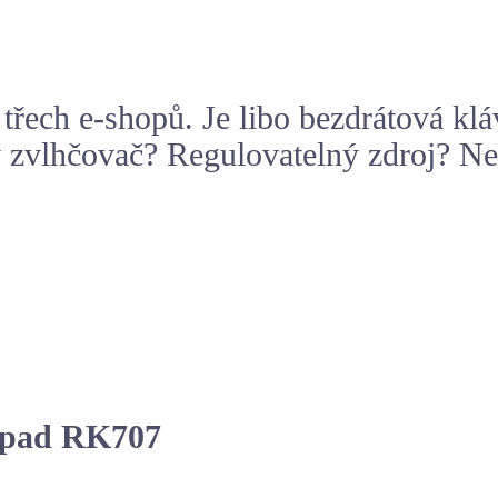
třech e-shopů. Je libo bezdrátová k
 zvlhčovač? Regulovatelný zdroj? N
mepad RK707