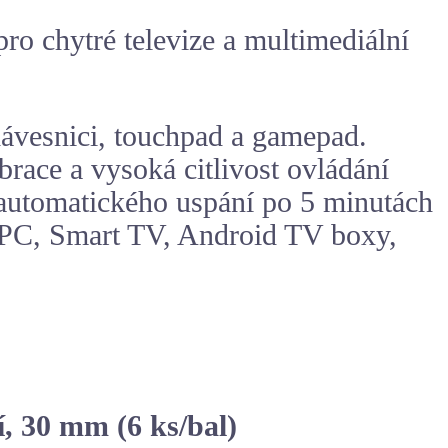
o chytré televize a multimediální
vesnici, touchpad a gamepad.
race a vysoká citlivost ovládání
ci automatického uspání po 5 minutách
TPC, Smart TV, Android TV boxy,
í, 30 mm (6 ks/bal)