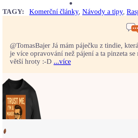
TAGY:
Komerční články
,
Návody a tipy
,
Ras
@TomasBajer Já mám páječku z tindie, která p
je více opravování než pájení a ta pinzeta se 
větší hroty :-D
...více