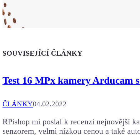
Ukaž světu,
že jsi Maker!
SOUVISEJÍCÍ ČLÁNKY
Koupit tričko
Test 16 MPx kamery Arducam s 
Kafe pro Chiptrona
Aby mohl napsat další článek.
ČLÁNKY
04.02.2022
RPishop mi poslal k recenzi nejnovější 
senzorem, velmi nízkou cenou a také aut