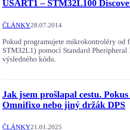
USART1 – STM32L100 Discove
ČLÁNKY
28.07.2014
Pokud programujete mikrokontroléry o
STM32L1) pomocí Standard Pheripheral Li
výsledného kódu.
Jak jsem prošlapal cestu. Pokus
Omnifixo nebo jiný držák DPS
ČLÁNKY
21.01.2025