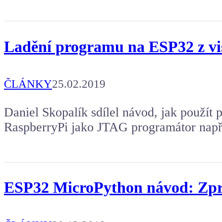
Ladění programu na ESP32 z vis
ČLÁNKY
25.02.2019
Daniel Skopalík sdílel návod, jak použít
RaspberryPi jako JTAG programátor např
ESP32 MicroPython návod: Zp