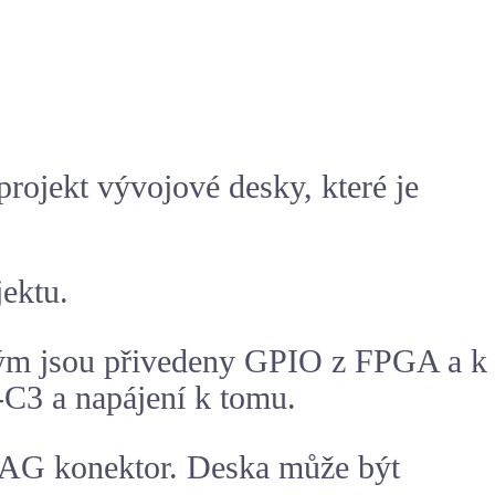
rojekt vývojové desky, které je
jektu.
ým jsou přivedeny GPIO z FPGA a k
-C3 a napájení k tomu.
JTAG konektor. Deska může být