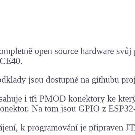
ompletně open source hardware svůj p
iCE40.
odklady jsou dostupné na githubu pro
ahuje i tři PMOD konektory ke kter
 konektor. Na tom jsou GPIO z ESP32
ájení, k programování je připraven 