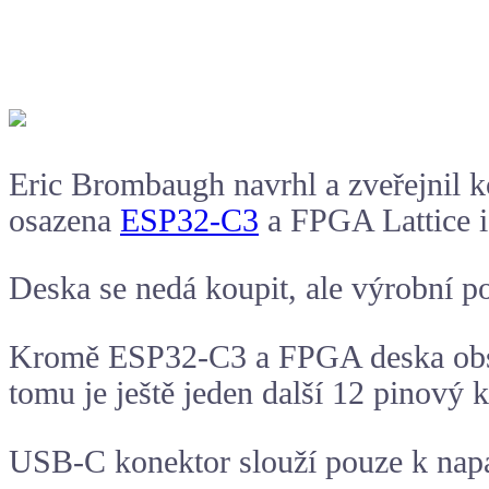
Eric Brombaugh navrhl a zveřejnil k
osazena
ESP32-C3
a
FPGA
Lattice 
Deska se nedá koupit, ale výrobní p
Kromě
ESP32-C3
a FPGA deska obs
tomu je ještě jeden další 12 pinový
USB-C konektor
slouží pouze k nap