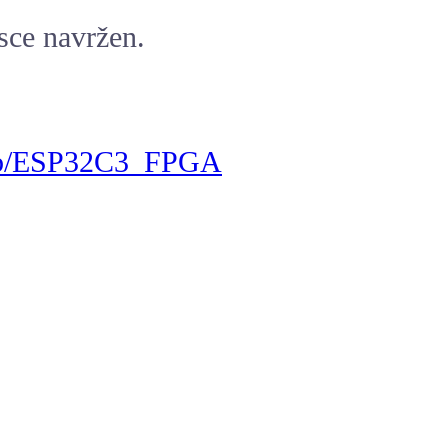
esce navržen.
meb/ESP32C3_FPGA