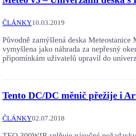
ČLÁNKY
10.03.2019
Původně zamýšlená deska Meteostanice 
vymyšlena jako náhrada za nepřesný oken
připomínkám uživatelů upravil do univerz
Tento DC/DC měnič přežije i A
ČLÁNKY
02.07.2018
TEQ 300WIR splňuje náročné požadavky n