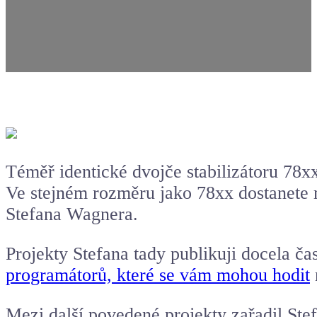
Téměř identické dvojče stabilizátoru 78xx
Ve stejném rozměru jako 78xx dostanete m
Stefana Wagnera.
Projekty Stefana tady publikuji docela ča
programátorů, které se vám mohou hodit
Mezi další povedené projekty zařadil Stef