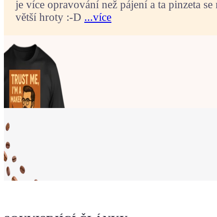
je více opravování než pájení a ta pinzeta se 
větší hroty :-D
...více
Ukaž světu,
že jsi Maker!