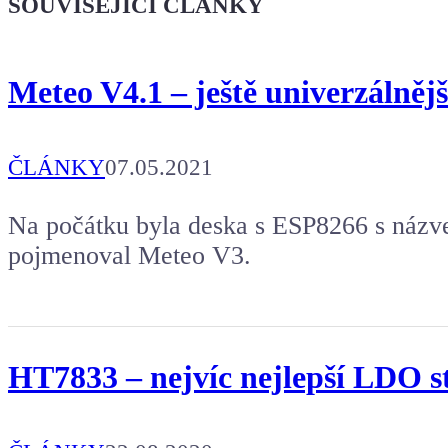
SOUVISEJÍCÍ ČLÁNKY
Koupit tričko
Meteo V4.1 – ještě univerzálnějš
Kafe pro Chiptrona
Aby mohl napsat další článek.
ČLÁNKY
07.05.2021
Na počátku byla deska s ESP8266 s názve
pojmenoval Meteo V3.
HT7833 – nejvíc nejlepší LDO st