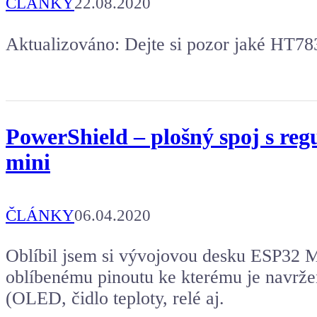
ČLÁNKY
22.08.2020
Aktualizováno: Dejte si pozor jaké HT78
PowerShield – plošný spoj s r
mini
ČLÁNKY
06.04.2020
Oblíbil jsem si vývojovou desku ESP32 M
oblíbenému pinoutu ke kterému je navrž
(OLED, čidlo teploty, relé aj.