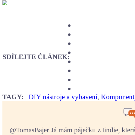
SDÍLEJTE ČLÁNEK:
TAGY:
DIY nástroje a vybavení
,
Komponenty
@TomasBajer Já mám páječku z tindie, která p