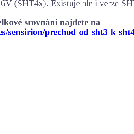
.6V (SHT4x). Existuje ale i verze SH
lkové srovnání najdete na
les/sensirion/prechod-od-sht3-k-sh