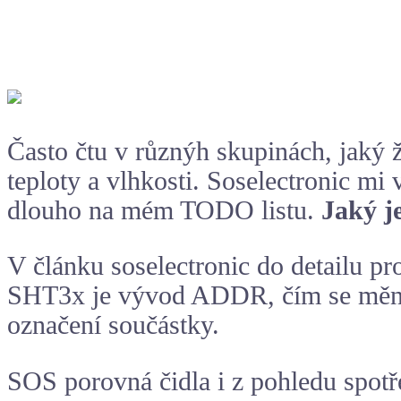
Často čtu v různýh skupinách, jaký ž
teploty a vlhkosti. Soselectronic mi 
dlouho na mém TODO listu.
Jaký j
V článku soselectronic do detailu pr
SHT3x je vývod ADDR, čím se mění 
označení součástky.
SOS porovná čidla i z pohledu spotř