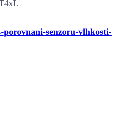
T4xI.
t4-porovnani-senzoru-vlhkosti-