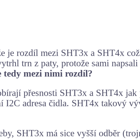
e je rozdíl mezi
SHT3x
a
SHT4x
což
vytrhl trn z paty, protože sami napsali
e tedy mezi nimi rozdíl?
obírají přesnosti SHT3x a SHT4x jak 
I2C adresa čidla. SHT4x takový vývo
eby, SHT3x má sice vyšší odběr (tro