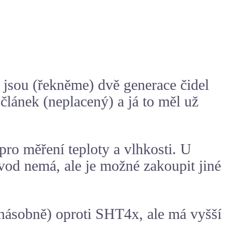
 jsou (řekněme) dvě generace čidel
 článek (neplacený) a já to měl už
pro měření teploty a vlhkosti. U
d nemá, ale je možné zakoupit jiné
jnásobně) oproti SHT4x, ale má vyšší