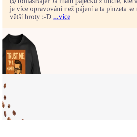
@TomasBajer Já mám páječku z tindie, která p
je více opravování než pájení a ta pinzeta se 
větší hroty :-D
...více
Ukaž světu,