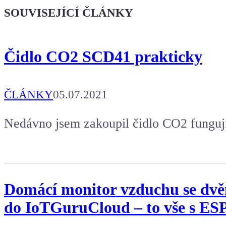
že jsi Maker!
SOUVISEJÍCÍ ČLÁNKY
Koupit tričko
Čidlo CO2 SCD41 prakticky
Kafe pro Chiptrona
Aby mohl napsat další článek.
ČLÁNKY
05.07.2021
Nedávno jsem zakoupil čidlo CO2 fungují
Domácí monitor vzduchu se dvěm
do IoTGuruCloud – to vše s ES