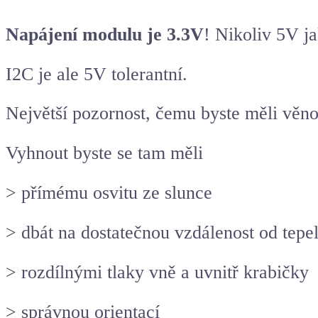
Napájení modulu je 3.3V
! Nikoliv 5V j
I2C je ale 5V tolerantní.
Největší pozornost, čemu byste měli věno
Vyhnout byste se tam měli
> přímému osvitu ze slunce
> dbát na dostatečnou vzdálenost od tepel
> rozdílnými tlaky vně a uvnitř krabičky
> správnou orientací