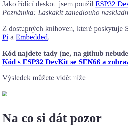
Jako řídící deskou jsem použil
ESP32 De
Poznámka: Laskakit zanedlouho naskladní
Z dostupných knihoven, které poskytuje S
Pi
a
Embedded
.
Kód najdete tady (ne, na github nebud
Kód s ESP32 DevKit se SEN66 a zob
Výsledek můžete vidět níže
Na co si dát pozor