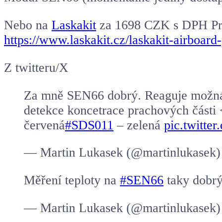
Nebo na
Laskakit
za 1698 CZK s DPH Pro
https://www.laskakit.cz/laskakit-airboar
Z twitteru/X
Za mně SEN66 dobrý. Reaguje možná m
detekce koncetrace prachových části
červená
#SDS011
– zelená
pic.twitt
— Martin Lukasek (@martinlukasek
Měření teploty na
#SEN66
taky dobrý
— Martin Lukasek (@martinlukasek