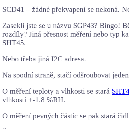
SCD41 – žádné překvapení se nekoná. N
Zasekli jste se u názvu SGP43? Bingo! B
rozdíly? Jiná přesnost měření nebo typ k
SHT45.
Nebo třeba jiná I2C adresa.
Na spodní straně, stačí odšroubovat jeden 
O měření teploty a vlhkosti se stará
SHT41
vlhkosti +-1.8 %RH.
O měření pevných částic se pak stará čidl