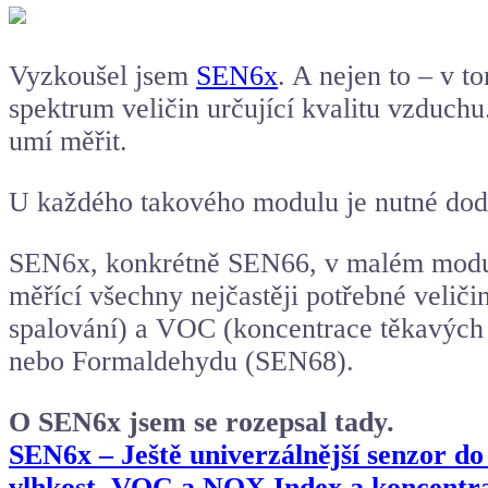
Vyzkoušel jsem
SEN6x
. A nejen to – v t
spektrum veličin určující kvalitu vzduch
umí měřit.
U každého takového modulu je nutné dodr
SEN6x
, konkrétně SEN66, v malém modulu
měřící všechny nejčastěji potřebné veliči
spalování) a VOC (koncentrace těkavých
nebo Formaldehydu (SEN68).
O SEN6x jsem se rozepsal tady.
SEN6x – Ještě univerzálnější senzor do
vlhkost, VOC a NOX Index a koncentr