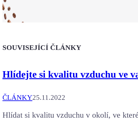
Ukaž světu,
že jsi Maker!
SOUVISEJÍCÍ ČLÁNKY
Koupit tričko
Hlídejte si kvalitu vzduchu ve v
Kafe pro Chiptrona
Aby mohl napsat další článek.
ČLÁNKY
25.11.2022
Hlídat si kvalitu vzduchu v okolí, ve kter