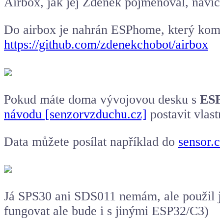
Airbox, jak jej Zdeněk pojmenoval, navíc
Do airbox je nahrán ESPhome, který kom
https://github.com/zdenekchobot/airbox
Pokud máte doma vývojovou desku s
ESP
návodu [senzorvzduchu.cz]
postavit vlast
Data můžete posílat například do
sensor.
Já SPS30 ani SDS011 nemám, ale použil 
fungovat ale bude i s jinými
ESP32
/C3)