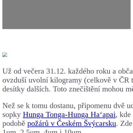
Už od večera 31.12. každého roku a obča
ovzduší uvolní kilogramy (celkově v ČR t
desítky dalších. Toto znečištění mohou mě
Než se k tomu dostanu, připomenu dvě udá
sopky
Hunga Tonga-Hunga Haʻapai
, kde
podobě
požárů v Českém Švýcarsku
. Zde
1um, 2.5um, 4um i 10um.