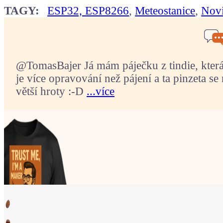
TAGY:
ESP32, ESP8266
,
Meteostanice
,
Nov
@TomasBajer Já mám páječku z tindie, která p
je více opravování než pájení a ta pinzeta se 
větší hroty :-D
...více