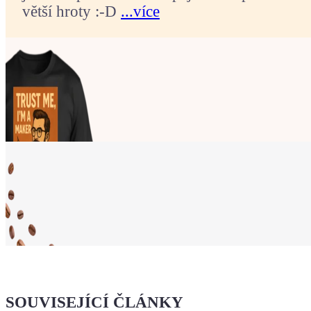
větší hroty :-D
...více
Ukaž světu,
že jsi Maker!
SOUVISEJÍCÍ ČLÁNKY