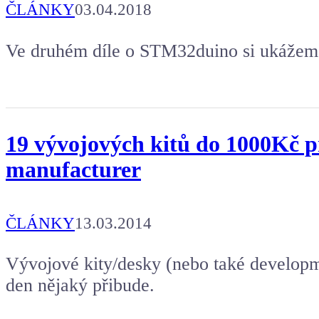
ČLÁNKY
03.04.2018
Ve druhém díle o STM32duino si ukážeme 
19 vývojových kitů do 1000Kč p
manufacturer
ČLÁNKY
13.03.2014
Vývojové kity/desky (nebo také developm
den nějaký přibude.