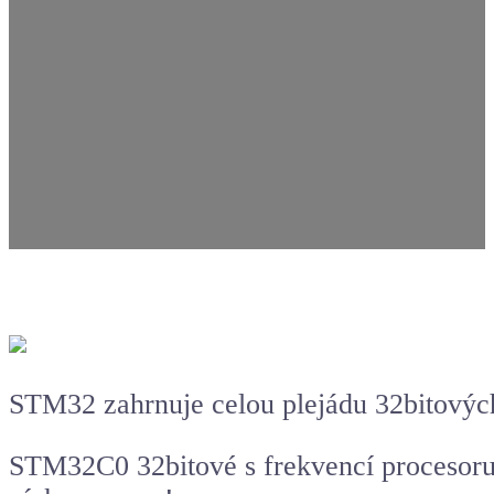
STM32 zahrnuje celou plejádu 32bitových
STM32C0 32bitové s frekvencí procesoru