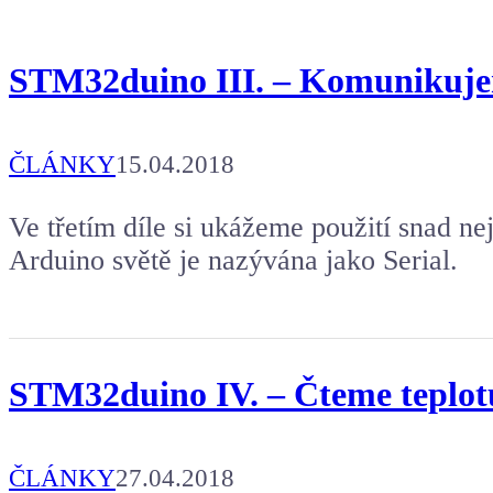
Koupit tričko
STM32duino III. – Komunikuje
Kafe pro Chiptrona
Aby mohl napsat další článek.
ČLÁNKY
15.04.2018
Ve třetím díle si ukážeme použití snad n
Arduino světě je nazývána jako Serial.
STM32duino IV. – Čteme teplotu 
ČLÁNKY
27.04.2018