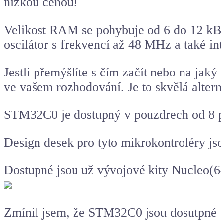
nízkou cenou!
Velikost RAM se pohybuje od 6 do 12 kB
oscilátor s frekvencí až 48 MHz a také in
Jestli přemýšlíte s čím začít nebo na ja
ve vašem rozhodování. Je to skvělá alter
STM32C0 je dostupný v pouzdrech od 8 
Design desek pro tyto mikrokontroléry js
Dostupné jsou už vývojové kity Nucl
Zmínil jsem, že STM32C0 jsou dosutpné v