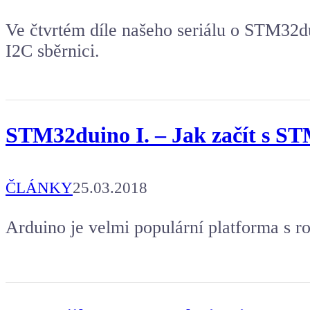
Ve čtvrtém díle našeho seriálu o STM32
I2C sběrnici.
STM32duino I. – Jak začít s S
ČLÁNKY
25.03.2018
Arduino je velmi populární platforma s r