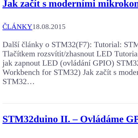
Jak začít s moderními mikroko
ČLÁNKY
18.08.2015
Další články o STM32(F7): Tutorial: S
Tlačítkem rozsvítit/zhasnout LED Tuto
jak zapnout LED (ovládání GPIO) STM3
Workbench for STM32) Jak začít s moder
STM32…
STM32duino II. – Ovládáme G