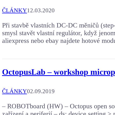
ČLÁNKY
12.03.2020
Při stavbě vlastních DC-DC měničů (step
smysl stavět vlastní regulátor, když jeno
aliexpress nebo ebay najdete hotové modu
OctopusLab – workshop micropy
ČLÁNKY
02.09.2019
– ROBOTboard (HW) – Octopus open sou
zařízení a periferií – ds: device setting > 