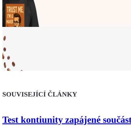
Ukaž světu,
že jsi Maker!
SOUVISEJÍCÍ ČLÁNKY
Koupit tričko
Test kontiunity zapájené součást
Kafe pro Chiptrona