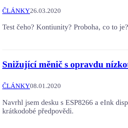
Aby mohl napsat další článek.
ČLÁNKY
26.03.2020
Test čeho? Kontiunity? Proboha, co to je? J
Snižující měnič s opravdu nízko
ČLÁNKY
08.01.2020
Navrhl jsem desku s ESP8266 a eInk disp
krátkodobé předpovědi.