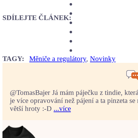
SDÍLEJTE ČLÁNEK:
TAGY:
Měniče a regulátory
,
Novinky
@TomasBajer Já mám páječku z tindie, která p
je více opravování než pájení a ta pinzeta se 
větší hroty :-D
...více