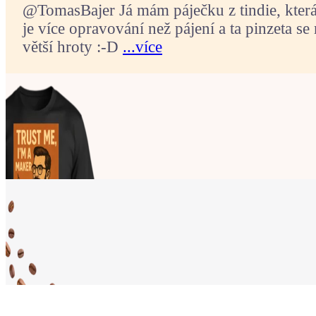
@TomasBajer Já mám páječku z tindie, která p
je více opravování než pájení a ta pinzeta se 
větší hroty :-D
...více
Ukaž světu,