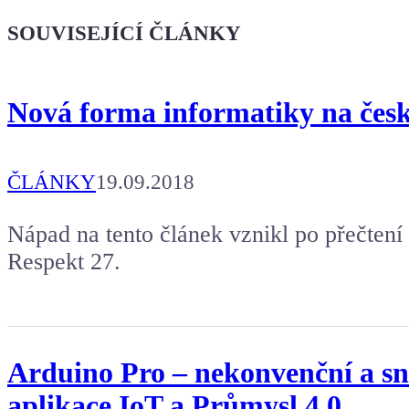
že jsi Maker!
SOUVISEJÍCÍ ČLÁNKY
Koupit tričko
Nová forma informatiky na česk
Kafe pro Chiptrona
Aby mohl napsat další článek.
ČLÁNKY
19.09.2018
Nápad na tento článek vznikl po přečtení
Respekt 27.
Arduino Pro – nekonvenční a sn
aplikace IoT a Průmysl 4.0.