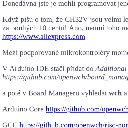
Donedávna jste je mohli programovat jen
Když píšu o tom, že CH32V jsou velmi le
za pouhých 10 centů! Ano, neumí toho moc 
https://www.aliexpress.com
Mezi podporované mikrokontroléry mom
V
Arduino IDE
stačí přidat do
Additiona
https://github.com/openwch/board_manag
a poté v Board Manageru vyhledat
wch
a 
Arduino Core
https://github.com/openwc
GCC
https://github.com/openwch/risc-n