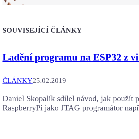
Ukaž světu,
že jsi Maker!
SOUVISEJÍCÍ ČLÁNKY
Koupit tričko
Ladění programu na ESP32 z vis
Kafe pro Chiptrona
Aby mohl napsat další článek.
ČLÁNKY
25.02.2019
Daniel Skopalík sdílel návod, jak použít
RaspberryPi jako JTAG programátor např