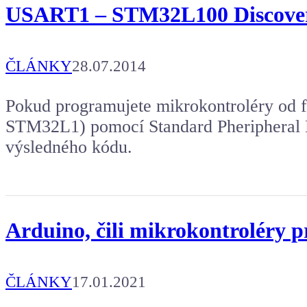
USART1 – STM32L100 Discove
ČLÁNKY
28.07.2014
Pokud programujete mikrokontroléry o
STM32L1) pomocí Standard Pheripheral Li
výsledného kódu.
Arduino, čili mikrokontroléry 
ČLÁNKY
17.01.2021