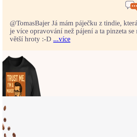
@TomasBajer Já mám páječku z tindie, která p
je více opravování než pájení a ta pinzeta se 
větší hroty :-D
...více