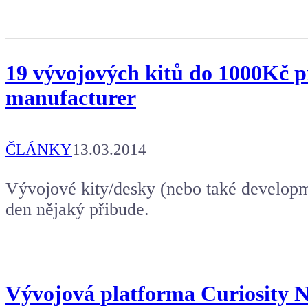
19 vývojových kitů do 1000Kč p
manufacturer
ČLÁNKY
13.03.2014
Vývojové kity/desky (nebo také developm
den nějaký přibude.
Vývojová platforma Curiosity N