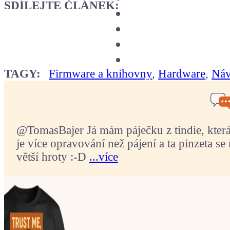
SDÍLEJTE ČLÁNEK:
TAGY:
Firmware a knihovny
,
Hardware
,
Náv
@TomasBajer Já mám páječku z tindie, která p
je více opravování než pájení a ta pinzeta se 
větší hroty :-D
...více