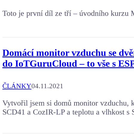
Toto je první díl ze tří – úvodního kurz
Domácí monitor vzduchu se dvěm
do IoTGuruCloud – to vše s ES
ČLÁNKY
04.11.2021
Vytvořil jsem si domů monitor vzduchu, 
SCD41 a CozIR-LP a teplotu a vlhkost s