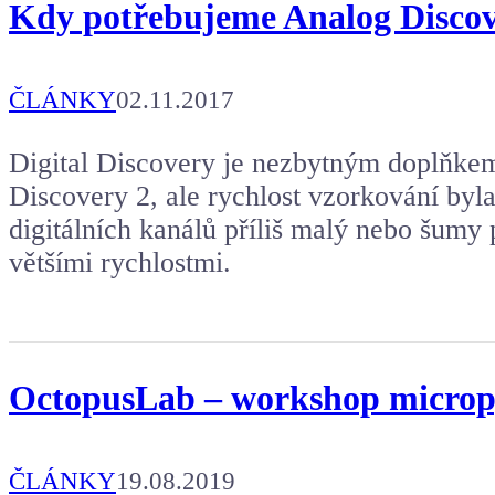
Kdy potřebujeme Analog Discove
ČLÁNKY
02.11.2017
Digital Discovery je nezbytným doplňkem
Discovery 2, ale rychlost vzorkování byl
digitálních kanálů příliš malý nebo šumy 
většími rychlostmi.
OctopusLab – workshop micropy
ČLÁNKY
19.08.2019