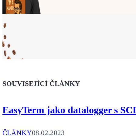
Ukaž světu,
že jsi Maker!
SOUVISEJÍCÍ ČLÁNKY
Koupit tričko
EasyTerm jako datalogger s S
Kafe pro Chiptrona
Aby mohl napsat další článek.
ČLÁNKY
08.02.2023