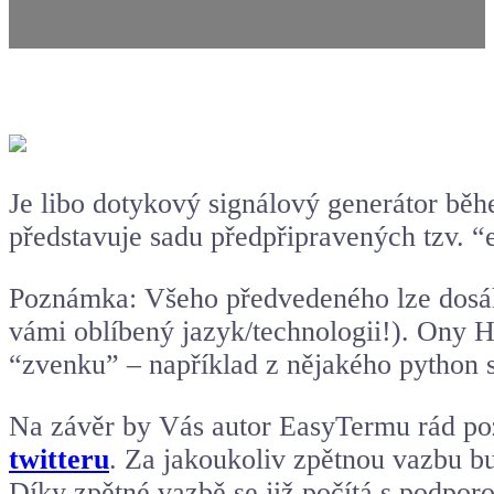
Je libo dotykový signálový generátor b
představuje sadu předpřipravených tzv. “
Poznámka: Všeho předvedeného lze dosáhno
vámi oblíbený jazyk/technologii!). Ony HM
“zvenku” – například z nějakého python s
Na závěr by Vás autor EasyTermu rád poz
twitteru
. Za jakoukoliv zpětnou vazbu 
Díky zpětné vazbě se již počítá s podpor