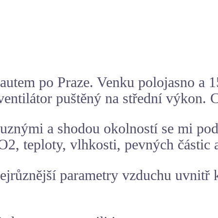
autem po Praze. Venku polojasno a 15
entilátor puštěný na střední výkon. 
říbuznými a shodou okolností se mi p
O2
, teploty, vlhkosti,
pevných částic
ejrůznější parametry vzduchu uvnitř k