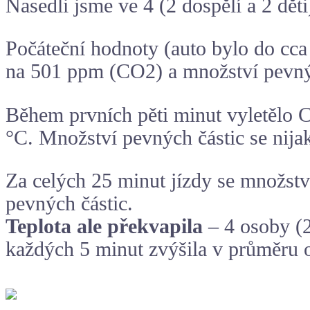
Nasedli jsme ve 4 (2 dospělí a 2 děti
Počáteční hodnoty (auto bylo do cca 
na 501 ppm (CO2) a množství pevný
Během prvních pěti minut vyletělo C
°C. Množství pevných částic se nija
Za celých 25 minut jízdy se množst
pevných částic.
Teplota ale překvapila
– 4 osoby (2
každých 5 minut zvýšila v průměru o