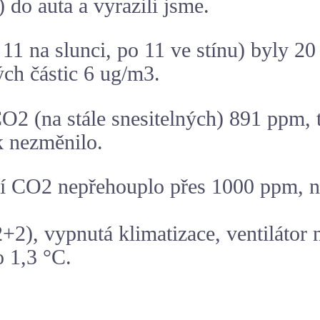
) do auta a vyrazili jsme.
11 na slunci, po 11 ve stínu) byly 20
ch částic 6 ug/m3.
O2 (na stále snesitelných) 891 ppm, t
k nezměnilo.
ví CO2 nepřehouplo přes 1000 ppm, ni
+2), vypnutá klimatizace, ventilátor n
 1,3 °C.