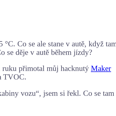
 °C. Co se ale stane v autě, když ta
Co se děje v autě během jízdy?
od ruku přimotal můj hacknutý
Maker
a TVOC.
abiny vozu“, jsem si řekl. Co se tam