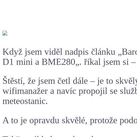
Když jsem viděl nadpis článku „
Bar
D1 mini a
BME280
„. říkal jsem si 
Štěstí, že jsem četl dále – je to skv
wifimanažer a navíc propojil se služ
meteostanic.
A to je opravdu skvělé, protože pod