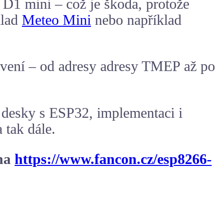
 D1 mini – což je škoda, protože
klad
Meteo Mini
nebo například
avení – od adresy adresy TMEP až po
í desky s ESP32, implementaci i
tak dále.
 na
https://www.fancon.cz/esp8266-