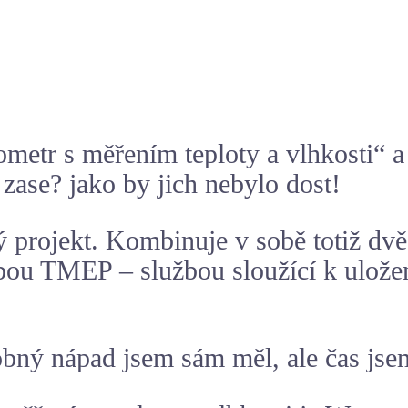
ometr
s měřením teploty a vlhkosti“ 
– zase? jako by jich nebylo dost!
ělý projekt. Kombinuje v sobě totiž dv
bou TMEP – službou sloužící k uložen
obný nápad jsem sám měl, ale čas jse