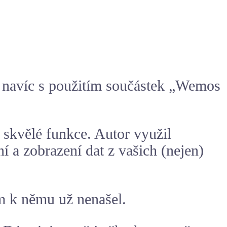
a navíc s použitím součástek „Wemos
ě skvělé funkce. Autor využil
í a zobrazení dat z vašich (nejen)
m k němu už nenašel.