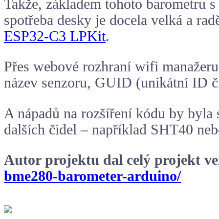
Takže, základem tohoto barometru s 
spotřeba desky je docela velká a rad
ESP32-C3 LPKit
.
Přes webové rozhraní wifi manažeru
název senzoru, GUID (unikátní ID či
A nápadů na rozšíření kódu by byla 
dalších čidel – například SHT40 ne
Autor projektu dal celý projekt v
bme280-barometer-arduino/