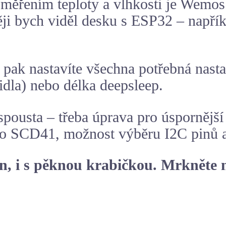
měřením teploty a vlhkosti je Wemos
ěji bych viděl desku s
ESP32
– napří
 pak nastavíte všechna potřebná nast
dla) nebo délka deepsleep.
spousta – třeba úprava pro úspornějš
bo SCD41, možnost výběru I2C pinů a 
en, i s pěknou krabičkou. Mrkněte