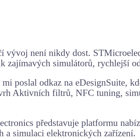
čí vývoj není nikdy dost. STMicroel
ik zajímavých simulátorů, rychlejší o
mi poslal odkaz na eDesignSuite, kd
vrh Aktivních filtrů,
NFC tuning
, si
ctronics představuje platformu nabíz
 a simulaci elektronických zařízení.