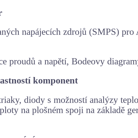
r
naných napájecích zdrojů (SMPS) pr
ace proudů a napětí, Bodeovy diagramy
lastností komponent
triaky, diody s možností analýzy tep
ploty na plošném spoji na základě ge