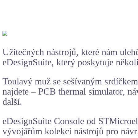
Užitečných nástrojů, které nám uleh
eDesignSuite
, který poskytuje někol
Toulavý muž se sešívaným srdíčkem 
najdete –
PCB thermal simulator
, ná
další.
eDesignSuite Console od STMicroele
vývojářům kolekci nástrojů pro návrh