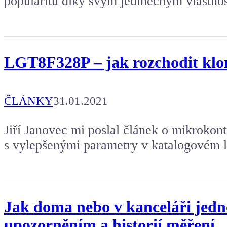
popularitu díky svým jedinečným vlastno
LGT8F328P – jak rozchodit klo
ČLÁNKY
31.01.2021
Jiří Janovec mi poslal článek o mikrok
s vylepšenými parametry v katalogovém li
Jak doma nebo v kanceláři jedno
upozorněním a historií měření.