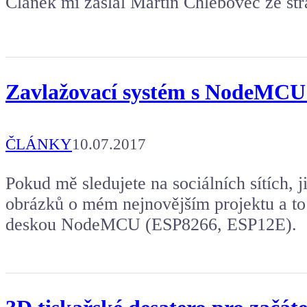
Článek mi zaslal Martin Chlebovec ze strá
Zavlažovací systém s NodeMCU
ČLÁNKY
10.07.2017
Pokud mě sledujete na sociálních sítích, j
obrázků o mém nejnovějším projektu a t
deskou NodeMCU (ESP8266, ESP12E).