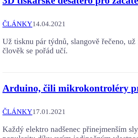
3D tiskařské desatero pro začát
ČLÁNKY
14.04.2021
Už tisknu pár týdnů, slangově řečeno, už
člověk se pořád učí.
Arduino, čili mikrokontroléry 
ČLÁNKY
17.01.2021
Každý elektro nadšenec přinejmenším sly