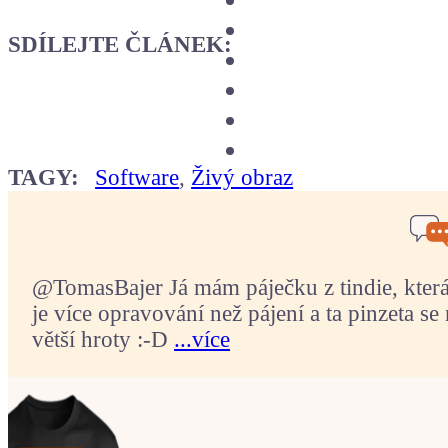
SDÍLEJTE ČLÁNEK:
TAGY:
Software
,
Živý obraz
@TomasBajer Já mám páječku z tindie, která p
je více opravování než pájení a ta pinzeta se 
větší hroty :-D
...více