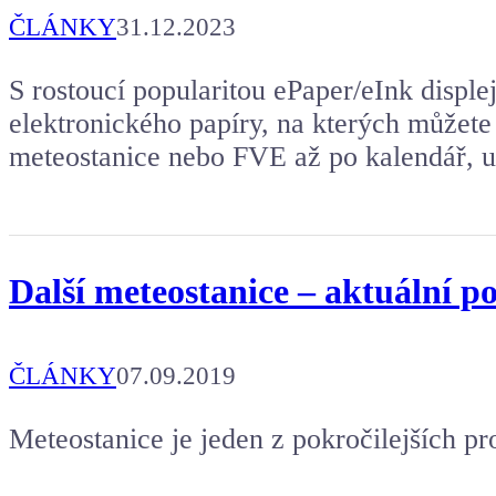
Aby mohl napsat další článek.
ČLÁNKY
31.12.2023
S rostoucí popularitou ePaper/eInk displej
elektronického papíry, na kterých můžete 
meteostanice nebo FVE až po kalendář, us
Další meteostanice – aktuální p
ČLÁNKY
07.09.2019
Meteostanice je jeden z pokročilejších pro