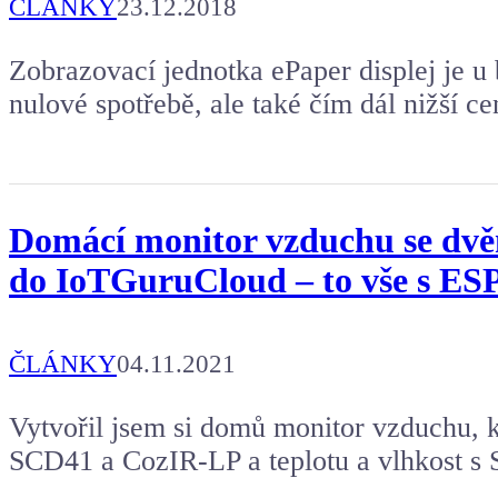
ČLÁNKY
23.12.2018
Zobrazovací jednotka ePaper displej je u b
nulové spotřebě, ale také čím dál nižší ce
Domácí monitor vzduchu se dvěm
do IoTGuruCloud – to vše s ES
ČLÁNKY
04.11.2021
Vytvořil jsem si domů monitor vzduchu, 
SCD41 a CozIR-LP a teplotu a vlhkost s