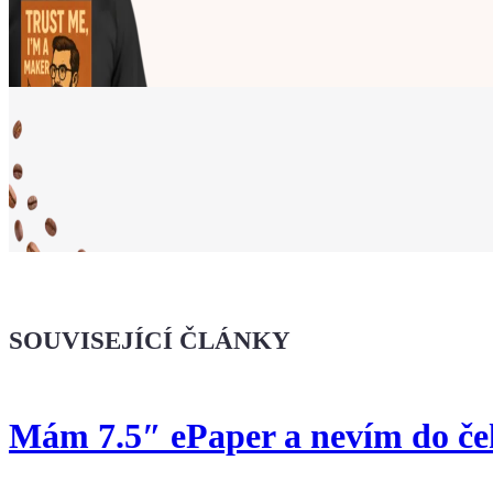
Ukaž světu,
že jsi Maker!
SOUVISEJÍCÍ ČLÁNKY
Koupit tričko
Mám 7.5″ ePaper a nevím do čeho
Kafe pro Chiptrona