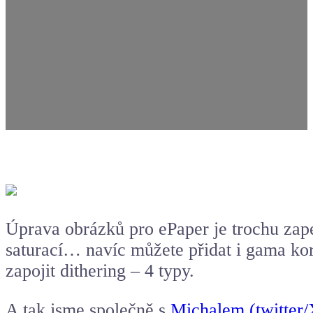
Úprava obrázků pro
ePaper
je trochu zap
saturací… navíc můžete přidat i gama ko
zapojit dithering – 4 typy.
A tak jsme společně s
Michalem (twitter/