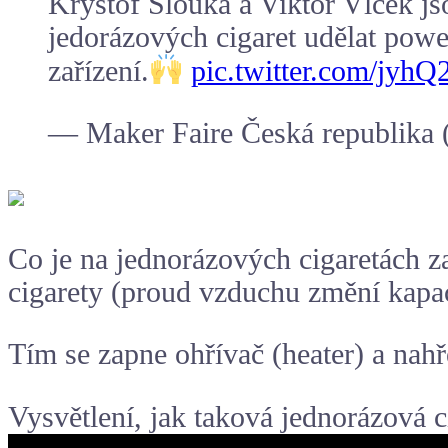
Kryštof Slouka a Viktor Vlček js
jedorázových cigaret udělat power
zařízení.
pic.twitter.com/jyh
— Maker Faire Česká republik
Co je na jednorázových cigaretách za
cigarety (proud vzduchu změní kapac
Tím se zapne ohřívač (heater) a nahř
Vysvětlení, jak taková jednorázová c