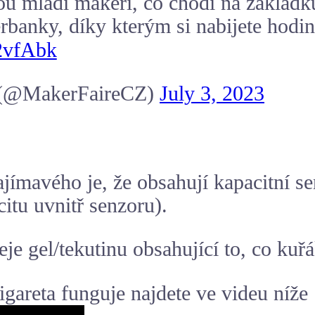
ou mladí makeři, co chodí na základku
banky, díky kterým si nabijete hodink
Q2vfAbk
a (@MakerFaireCZ)
July 3, 2023
jímavého je, že obsahují kapacitní se
itu uvnitř senzoru).
eje gel/tekutinu obsahující to, co kuř
igareta funguje najdete ve videu níže