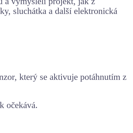
 a vymysleli projekt, jak z
y, sluchátka a další elektronická
nzor, který se aktivuje potáhnutím z
ák očekává.