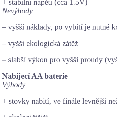
+ stabilní napětí (cca 1.5V)
Nevýhody
– vyšší náklady, po vybití je nutné 
– vyšší ekologická zátěž
– slabší výkon pro vyšší proudy (vyš
Nabíjecí AA baterie
Výhody
+ stovky nabití, ve finále levnější n