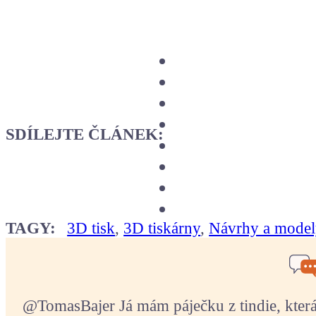
SDÍLEJTE ČLÁNEK:
TAGY:
3D tisk
,
3D tiskárny
,
Návrhy a mode
@TomasBajer Já mám páječku z tindie, která p