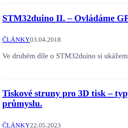
STM32duino II. – Ovládáme G
ČLÁNKY
03.04.2018
Ve druhém díle o STM32duino si ukážeme 
Tiskové struny pro 3D tisk – typy
průmyslu.
ČLÁNKY
22.05.2023