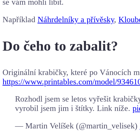
se vám mohli líbit.
Například
Náhrdelníky a přívěsky
,
Kloub
Do čeho to zabalit?
Originální krabičky, které po Vánocích mů
https://www.printables.com/model/934610
Rozhodl jsem se letos vyřešit krabičk
vyrobil jsem jim i štítky. Link níže.
pi
— Martin Velíšek (@martin_velisek)