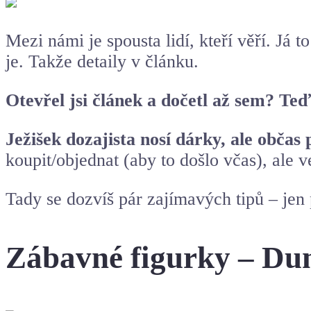
Mezi námi je spousta lidí, kteří věří. Já t
je. Takže detaily v článku.
Otevřel jsi článek a dočetl až sem? Teď
Ježišek dozajista nosí dárky, ale obča
koupit/objednat (aby to došlo včas), ale 
Tady se dozvíš pár zajímavých tipů – jen
Zábavné figurky – D