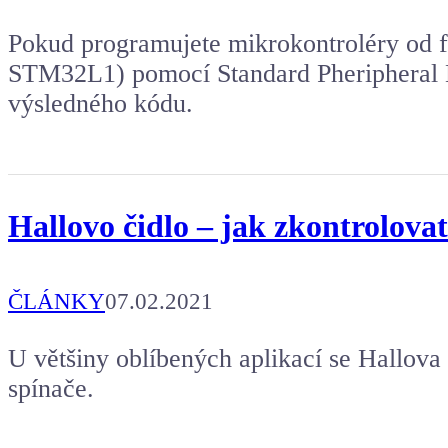
Pokud programujete mikrokontroléry o
STM32L1) pomocí Standard Pheripheral Li
výsledného kódu.
Hallovo čidlo – jak zkontrolova
ČLÁNKY
07.02.2021
U většiny oblíbených aplikací se Hallova 
spínače.