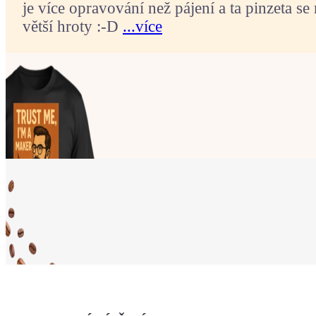
je více opravování než pájení a ta pinzeta se 
větší hroty :-D
...více
Ukaž světu,
že jsi Maker!