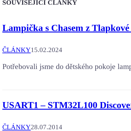
SOUVISEJÍCÍ ČLÁNKY
Koupit tričko
Lampička s Chasem z Tlapkové pa
Kafe pro Chiptrona
Aby mohl napsat další článek.
ČLÁNKY
15.02.2024
Potřebovali jsme do dětského pokoje lam
USART1 – STM32L100 Discove
ČLÁNKY
28.07.2014