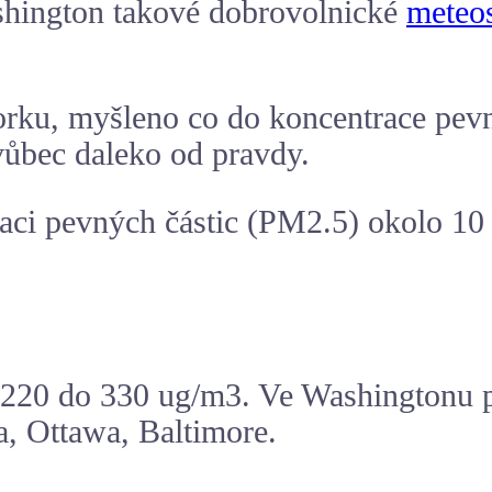
shington takové dobrovolnické
meteos
rku, myšleno co do koncentrace pevný
vůbec daleko od pravdy.
i pevných částic (PM2.5) okolo 10 
 220 do 330 ug/m3. Ve Washingtonu p
ca, Ottawa, Baltimore.