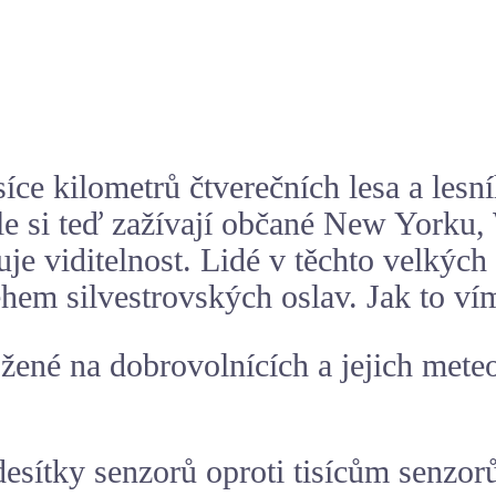
íce kilometrů čtverečních lesa a lesní
le si teď zažívají občané New Yorku,
uje viditelnost. Lidé v těchto velkých
hem silvestrovských oslav. Jak to ví
ožené na dobrovolnících a jejich mete
esítky senzorů oproti tisícům senzor