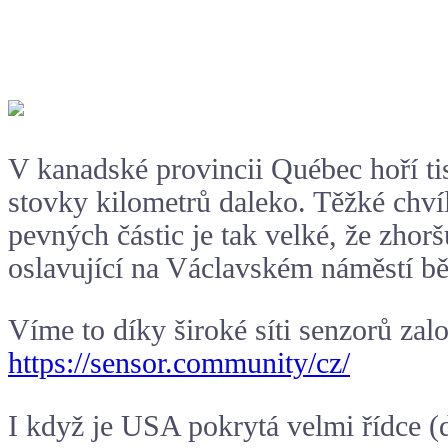
V kanadské provincii Québec hoří tis
stovky kilometrů daleko. Těžké chví
pevných částic je tak velké, že zhorš
oslavující na Václavském náměstí bě
Víme to díky široké síti senzorů zal
https://sensor.community/cz/
I když je USA pokrytá velmi řídce (d