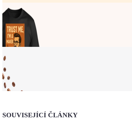
Ukaž světu,
že jsi Maker!
SOUVISEJÍCÍ ČLÁNKY
Koupit tričko