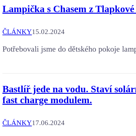
Lampička s Chasem z Tlapkové pa
Kafe pro Chiptrona
Aby mohl napsat další článek.
ČLÁNKY
15.02.2024
Potřebovali jsme do dětského pokoje lam
Bastlíř jede na vodu. Staví solá
fast charge modulem.
ČLÁNKY
17.06.2024