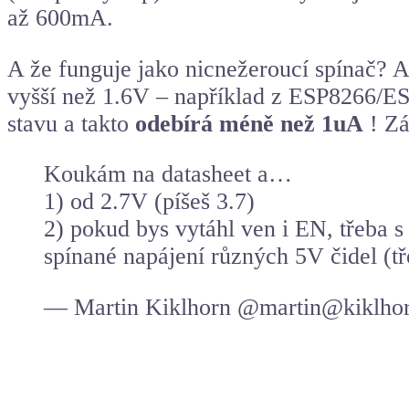
až 600mA.
A že funguje jako nicnežeroucí spínač? A
vyšší než 1.6V – například z ESP8266/
ES
stavu a takto
odebírá méně než 1uA
! Zá
Koukám na datasheet a…
1) od 2.7V (píšeš 3.7)
2) pokud bys vytáhl ven i EN, třeba 
spínané napájení různých 5V čidel (
— Martin Kiklhorn @martin@kiklhor