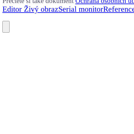
Přečtěte si také dokument
Ochrana osobních ú
Editor Živý obraz
Serial monitor
Referenc