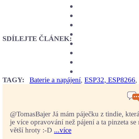
SDÍLEJTE ČLÁNEK:
TAGY:
Baterie a napájení
,
ESP32, ESP8266
@TomasBajer Já mám páječku z tindie, která p
je více opravování než pájení a ta pinzeta se 
větší hroty :-D
...více