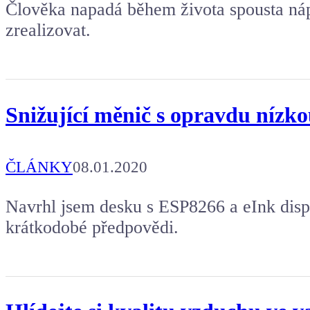
Člověka napadá během života spousta náp
zrealizovat.
Snižující měnič s opravdu nízko
ČLÁNKY
08.01.2020
Navrhl jsem desku s ESP8266 a eInk disp
krátkodobé předpovědi.