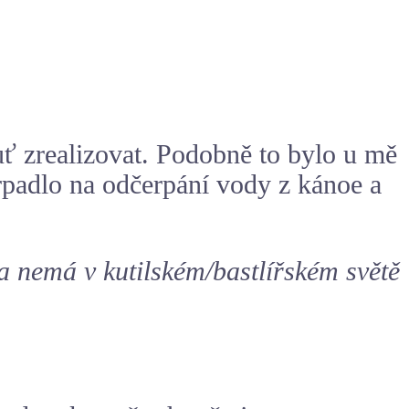
ť zrealizovat. Podobně to bylo u mě
erpadlo na odčerpání vody z kánoe a
 nemá v kutilském/bastlířském světě