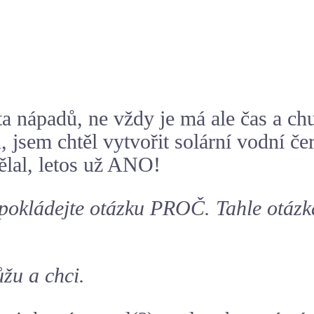
 nápadů, ne vždy je má ale čas a chu
, jsem chtěl vytvořit solární vodní č
ělal, letos už ANO!
pokládejte otázku PROČ. Tahle otázka
žu a chci.