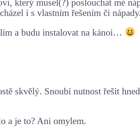
vi, který musel(?) poslouchat mé náp
cházel i s vlastním řešením či nápady
šlím a budu instalovat na kánoi…
stě skvělý. Snoubí nutnost řešit hne
lo a je to? Ani omylem.