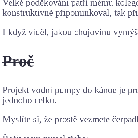
Velké poděkování patří mému kolego
konstruktivně připomínkoval, tak při
I když viděl, jakou chujovinu vymý
Proč
Projekt vodní pumpy do kánoe je pro
jednoho celku.
Myslíte si, že prostě vezmete čerpad