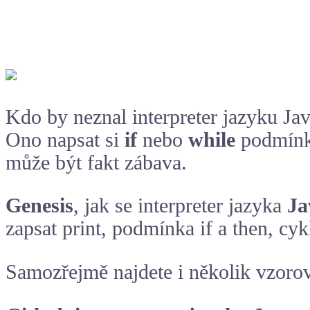
Kdo by neznal interpreter jazyku J
Ono napsat si
if
nebo
while
podmínku
může být fakt zábava.
Genesis
, jak se interpreter jazyka
J
zapsat print, podmínka if a then, cyk
Samozřejmě najdete i několik vzoro