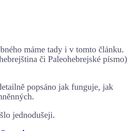
obného máme tady i v tomto článku.
hebrejština či Paleohebrejské písmo)
etailně popsáno jak funguje, jak
omněnných.
lo jednodušeji.