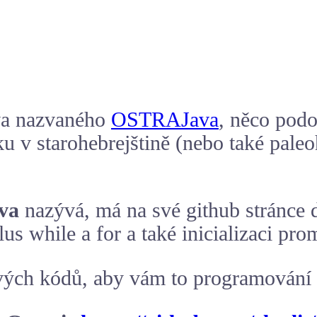
ava nazvaného
OSTRAJava
, něco pod
 v starohebrejštině (nebo také paleo
ava
nazývá, má na své github stránce d
lus while a for a také inicializaci pr
vých kódů, aby vám to programování š