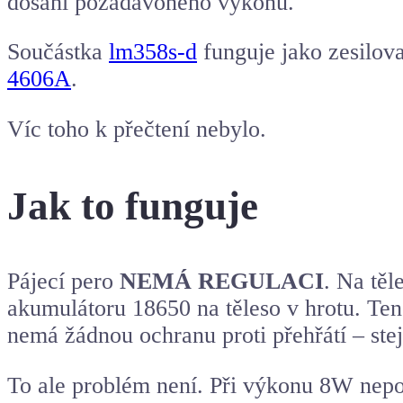
dosáhl požadavoného výkonu.
Součástka
lm358s-d
funguje jako zesilova
4606A
.
Víc toho k přečtení nebylo.
Jak to funguje
Pájecí pero
NEMÁ REGULACI
. Na těl
akumulátoru 18650 na těleso v hrotu. Ten,
nemá žádnou ochranu proti přehřátí – stej
To ale problém není. Při výkonu 8W nepot