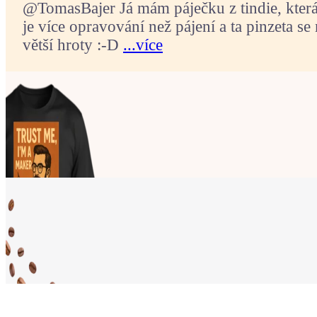
@TomasBajer Já mám páječku z tindie, která p
je více opravování než pájení a ta pinzeta se 
větší hroty :-D
...více
Ukaž světu,