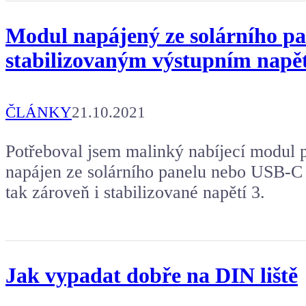
Modul napájený ze solárního p
stabilizovaným výstupním napět
ČLÁNKY
21.10.2021
Potřeboval jsem malinký nabíjecí modul p
napájen ze solárního panelu nebo USB-C a
tak zároveň i stabilizované napětí 3.
Jak vypadat dobře na DIN liště