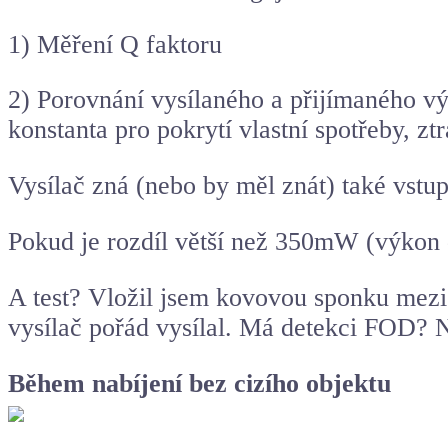
1) Měření Q faktoru
2) Porovnání vysílaného a přijímaného vý
konstanta pro pokrytí vlastní spotřeby, ztr
Vysílač zná (nebo by měl znát) také vstup
Pokud je rozdíl větší než 350mW (výkon d
A test? Vložil jsem kovovou sponku mezi 
vysílač pořád vysílal. Má detekci FOD? N
Během nabíjení bez cizího objektu