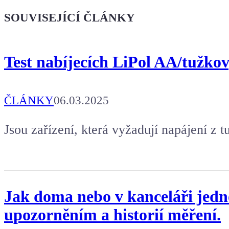
že jsi Maker!
SOUVISEJÍCÍ ČLÁNKY
Koupit tričko
Test nabíjecích LiPol AA/tužkov
Kafe pro Chiptrona
Aby mohl napsat další článek.
ČLÁNKY
06.03.2025
Jsou zařízení, která vyžadují napájení z 
Jak doma nebo v kanceláři jedno
upozorněním a historií měření.