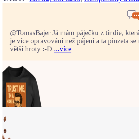
@TomasBajer Já mám páječku z tindie, která p
je více opravování než pájení a ta pinzeta se 
větší hroty :-D
...více