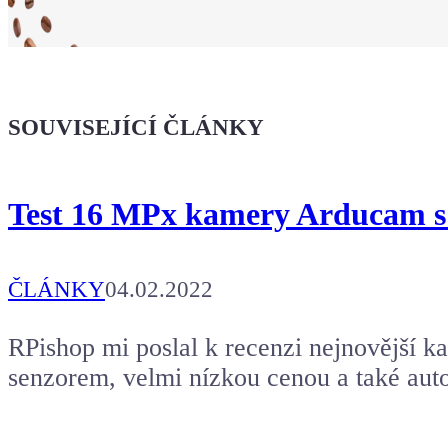
Ukaž světu,
že jsi Maker!
SOUVISEJÍCÍ ČLÁNKY
Koupit tričko
Test 16 MPx kamery Arducam s 
Kafe pro Chiptrona
Aby mohl napsat další článek.
ČLÁNKY
04.02.2022
RPishop mi poslal k recenzi nejnovější 
senzorem, velmi nízkou cenou a také aut