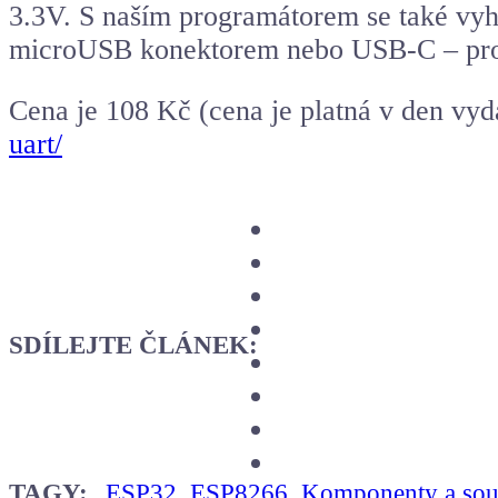
3.3V. S naším programátorem se také vy
microUSB konektorem nebo USB-C – prost
Cena je 108 Kč (cena je platná v den vyd
uart/
SDÍLEJTE ČLÁNEK:
TAGY:
ESP32, ESP8266
,
Komponenty a sou